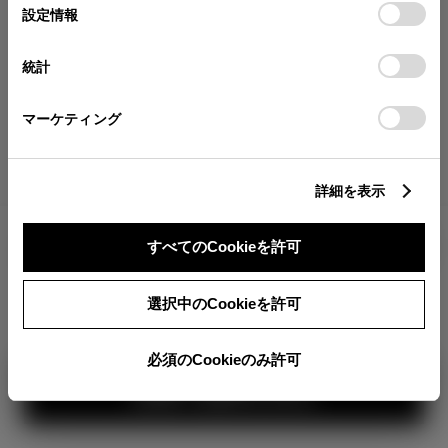
が確認できます。
選
デバイスにすべてのCookie(クッキー)が保存されることに同
設定情報
択
意したことになります。Cookie(クッキー)のオプトアウト、
分割払いの価格
設定の変更、同意を撤回したりするにあたっては、当社の
統計
税金・諸費用の詳細
「
Cookie（クッキー）情報の取り扱いについて
」をご覧くだ
取付費を含む販売店オプション価格
さい。
マーケティング
ログイン
詳細を表示
3,357,200
車両本体
すべてのCookieを許可
円
TOYOTAアカウント新規登録
+オプション価格
360°
選択中のCookieを許可
選択したオプションを見る
カラー
必須のCookieのみ許可
見積り結果を見る
ボディカラー
3
1
2