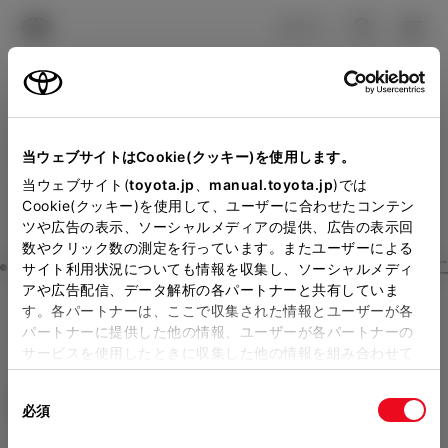
TOYOTA
検索
メニュ
ログイン
ラインアップ
オーナーサポート
トピックス
見積りシミュレーション
Close
当ウェブサイトはCookie(クッキー)を使用します。
山梨トヨペットの見積りを
メーカー参考価格を表示しています。
販売店を
当ウェブサイト(
toyota.jp
、
manual.toyota.jp
)では
Cookie(クッキー)を使用して、ユーザーに合わせたコンテン
選択する
とお店の価格を表示します。
確認
ツや広告の表示、ソーシャルメディアの提供、広告の表示回
数やクリック数の測定を行っています。またユーザーによる
Step3 オプションを選ぶ カラー
サイト利用状況についても情報を収集し、ソーシャルメディ
販売店の見積りを確認するため
アや広告配信、データ解析の各パートナーと共有していま
す。各パートナーは、ここで収集された情報とユーザーが各
には「TOYOTAアカウント」新
シエンタ
HYBRID Z 5人乗り
パートナーに提供した他の情報、ユーザーが各パートナーの
規登録もしくはログインが必要
サービスを使用したときに収集した他の情報を組み合わせて
ハイブリッド CVT E-Four 5名
使用することがあります。当ウェブサイトの使用を続行する
になります。
同
とCookie(クッキー)に同意したこととなります。
エクステリア
インテリア
必須
販売店を選択すると以下の情報
意
の
「すべてのCookieを許可」をクリックすることで、お客様の