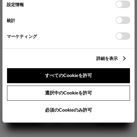
が確認できます。
選
デバイスにすべてのCookie(クッキー)が保存されることに同
設定情報
択
意したことになります。Cookie(クッキー)のオプトアウト、
分割払いの価格
設定の変更、同意を撤回したりするにあたっては、当社の
統計
税金・諸費用の詳細
「
Cookie（クッキー）情報の取り扱いについて
」をご覧くだ
取付費を含む販売店オプション価格
さい。
マーケティング
ログイン
詳細を表示
6,749,600
車両本体
すべてのCookieを許可
円
TOYOTAアカウント新規登録
+オプション価格
選択中のCookieを許可
選択したオプションを見る
360°
必須のCookieのみ許可
カラー
見積り結果を見る
ボディカラー