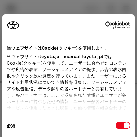
TOYOTA
検索
メニュ
ログイン
ラインアップ
オーナーサポート
トピックス
見積りシミュレーション
Close
当ウェブサイトはCookie(クッキー)を使用します。
山梨トヨペットの見積りを
メーカー参考価格を表示しています。
販売店を
当ウェブサイト(
toyota.jp
、
manual.toyota.jp
)では
Cookie(クッキー)を使用して、ユーザーに合わせたコンテン
選択する
とお店の価格を表示します。
確認
ツや広告の表示、ソーシャルメディアの提供、広告の表示回
数やクリック数の測定を行っています。またユーザーによる
Step3 オプションを選ぶ カラー
サイト利用状況についても情報を収集し、ソーシャルメディ
販売店の見積りを確認するため
アや広告配信、データ解析の各パートナーと共有していま
す。各パートナーは、ここで収集された情報とユーザーが各
には「TOYOTAアカウント」新
ヴェルファイア
Z Premier 7人
パートナーに提供した他の情報、ユーザーが各パートナーの
規登録もしくはログインが必要
サービスを使用したときに収集した他の情報を組み合わせて
乗り
使用することがあります。当ウェブサイトの使用を続行する
になります。
同
とCookie(クッキー)に同意したこととなります。
ガソリン2.4L AT 2WD 7名
必須
販売店を選択すると以下の情報
意
の
「すべてのCookieを許可」をクリックすることで、お客様の
エクステリア
インテリア