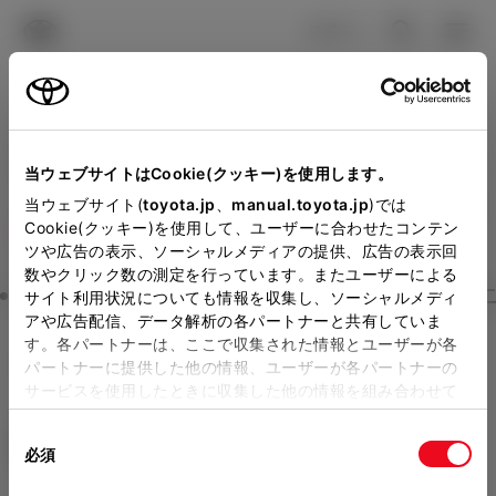
TOYOTA
検索
メニュ
ログイン
ラインアップ
オーナーサポート
トピックス
見積りシミュレーション
Close
当ウェブサイトはCookie(クッキー)を使用します。
山梨トヨペットの見積りを
メーカー参考価格を表示しています。
販売店を
当ウェブサイト(
toyota.jp
、
manual.toyota.jp
)では
Cookie(クッキー)を使用して、ユーザーに合わせたコンテン
選択する
とお店の価格を表示します。
確認
ツや広告の表示、ソーシャルメディアの提供、広告の表示回
数やクリック数の測定を行っています。またユーザーによる
Step3 オプションを選ぶ カラー
サイト利用状況についても情報を収集し、ソーシャルメディ
販売店の見積りを確認するため
アや広告配信、データ解析の各パートナーと共有していま
す。各パートナーは、ここで収集された情報とユーザーが各
には「TOYOTAアカウント」新
ヤリス クロス
Z Adventure
パートナーに提供した他の情報、ユーザーが各パートナーの
規登録もしくはログインが必要
サービスを使用したときに収集した他の情報を組み合わせて
ガソリン1.5L CVT 2WD 5名
使用することがあります。当ウェブサイトの使用を続行する
になります。
同
とCookie(クッキー)に同意したこととなります。
エクステリア
インテリア
必須
販売店を選択すると以下の情報
意
の
「すべてのCookieを許可」をクリックすることで、お客様の