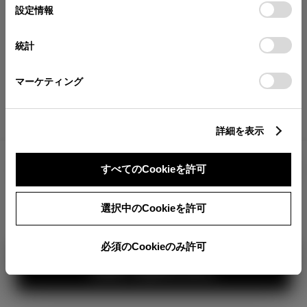
が確認できます。
選
デバイスにすべてのCookie(クッキー)が保存されることに同
設定情報
択
意したことになります。Cookie(クッキー)のオプトアウト、
分割払いの価格
設定の変更、同意を撤回したりするにあたっては、当社の
統計
税金・諸費用の詳細
「
Cookie（クッキー）情報の取り扱いについて
」をご覧くだ
取付費を含む販売店オプション価格
さい。
マーケティング
ログイン
詳細を表示
すべてのCookieを許可
TOYOTAアカウント新規登録
360°
選択中のCookieを許可
カラー
必須のCookieのみ許可
ボディカラー
1
3
2