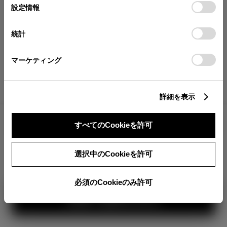
が確認できます。
選
デバイスにすべてのCookie(クッキー)が保存されることに同
設定情報
択
意したことになります。Cookie(クッキー)のオプトアウト、
分割払いの価格
設定の変更、同意を撤回したりするにあたっては、当社の
統計
税金・諸費用の詳細
「
Cookie（クッキー）情報の取り扱いについて
」をご覧くだ
取付費を含む販売店オプション価格
さい。
マーケティング
ログイン
詳細を表示
3,397,900
車両本体
すべてのCookieを許可
円
TOYOTAアカウント新規登録
+オプション価格
360°
選択中のCookieを許可
選択したオプションを見る
カラー
必須のCookieのみ許可
見積り結果を見る
ボディカラー
3
1
2