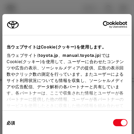
TOYOTA
検索
メニュ
ログイン
ラインアップ
オーナーサポート
トピックス
見積りシミュレーション
Close
当ウェブサイトはCookie(クッキー)を使用します。
トヨタモビリティ石川 の見
メーカー参考価格を表示しています。
販売店を
当ウェブサイト(
toyota.jp
、
manual.toyota.jp
)では
Cookie(クッキー)を使用して、ユーザーに合わせたコンテン
選択する
とお店の価格を表示します。
積りを確認
ツや広告の表示、ソーシャルメディアの提供、広告の表示回
数やクリック数の測定を行っています。またユーザーによる
Step3 オプションを選ぶ カラー
サイト利用状況についても情報を収集し、ソーシャルメディ
販売店の見積りを確認するため
アや広告配信、データ解析の各パートナーと共有していま
す。各パートナーは、ここで収集された情報とユーザーが各
には「TOYOTAアカウント」新
シエンタ
HYBRID Z 7人乗り
パートナーに提供した他の情報、ユーザーが各パートナーの
規登録もしくはログインが必要
サービスを使用したときに収集した他の情報を組み合わせて
ハイブリッド CVT E-Four 7名
使用することがあります。当ウェブサイトの使用を続行する
になります。
同
とCookie(クッキー)に同意したこととなります。
エクステリア
インテリア
必須
販売店を選択すると以下の情報
意
の
「すべてのCookieを許可」をクリックすることで、お客様の