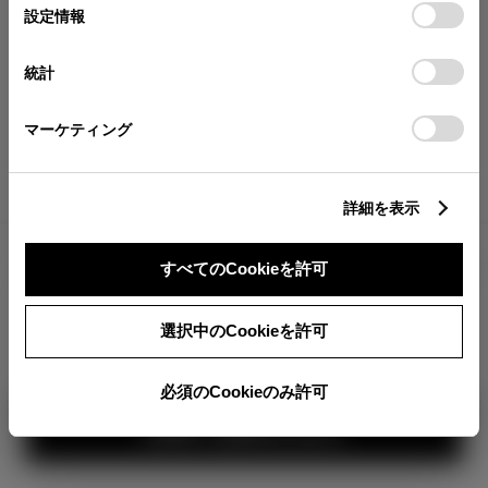
が確認できます。
選
デバイスにすべてのCookie(クッキー)が保存されることに同
設定情報
択
意したことになります。Cookie(クッキー)のオプトアウト、
分割払いの価格
設定の変更、同意を撤回したりするにあたっては、当社の
統計
税金・諸費用の詳細
「
Cookie（クッキー）情報の取り扱いについて
」をご覧くだ
取付費を含む販売店オプション価格
さい。
マーケティング
ログイン
詳細を表示
2,229,700
車両本体
すべてのCookieを許可
円
TOYOTAアカウント新規登録
+オプション価格
360°
選択中のCookieを許可
選択したオプションを見る
カラー
必須のCookieのみ許可
見積り結果を見る
ボディカラー
1
2
3