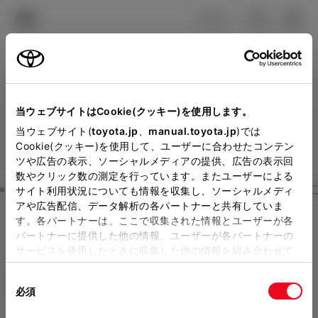
TOYOTA
検索
メニュ
ログイン
ラインアップ
オーナーサポート
トピックス
見積りシミュレーション
Close
当ウェブサイトはCookie(クッキー)を使用します。
トヨタモビリティ滋賀の見
メーカー参考価格を表示しています。
販売店を
当ウェブサイト(
toyota.jp
、
manual.toyota.jp
)では
Cookie(クッキー)を使用して、ユーザーに合わせたコンテン
選択する
とお店の価格を表示します。
積りを確認
ツや広告の表示、ソーシャルメディアの提供、広告の表示回
数やクリック数の測定を行っています。またユーザーによる
Step3 オプションを選ぶ カラー
サイト利用状況についても情報を収集し、ソーシャルメディ
販売店の見積りを確認するため
アや広告配信、データ解析の各パートナーと共有していま
す。各パートナーは、ここで収集された情報とユーザーが各
には「TOYOTAアカウント」新
ライズ
Z
パートナーに提供した他の情報、ユーザーが各パートナーの
規登録もしくはログインが必要
サービスを使用したときに収集した他の情報を組み合わせて
ガソリン1.2L CVT 2WD 5名
使用することがあります。当ウェブサイトの使用を続行する
になります。
同
とCookie(クッキー)に同意したこととなります。
エクステリア
インテリア
必須
販売店を選択すると以下の情報
意
の
「すべてのCookieを許可」をクリックすることで、お客様の