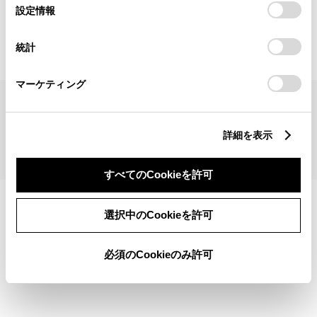
見積りシミュレーショントップへ
選
デバイスにすべてのCookie(クッキー)が保存されることに同
設定情報
択
意したことになります。Cookie(クッキー)のオプトアウト、
設定の変更、同意を撤回したりするにあたっては、当社の
統計
「
Cookie（クッキー）情報の取り扱いについて
」をご覧くだ
さい。
マーケティング
サイトマップ
サイト利用について
個人情報の取扱いについて
TOYOTAアカウント利用規約
反社会的勢力に対する基本方針
企業情報
リコール情報
詳細を表示
©1995-2026 TOYOTA MOTOR CORPORATION. ALL RIGHTS RESERVED.
すべてのCookieを許可
選択中のCookieを許可
必須のCookieのみ許可