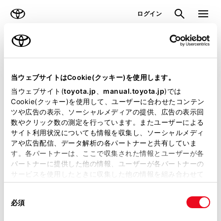
TOYOTA
検索
メニュ
ログイン
ラインアップ
オーナーサポート
トピックス
見積りシミュレーション
当ウェブサイトはCookie(クッキー)を使用します。
当ウェブサイト(
toyota.jp
、
manual.toyota.jp
)では
見積りシミュレーションのデータが
Cookie(クッキー)を使用して、ユーザーに合わせたコンテン
ツや広告の表示、ソーシャルメディアの提供、広告の表示回
正常に取得できませんでした。
数やクリック数の測定を行っています。またユーザーによる
詳しくは販売店までお問合せくださ
サイト利用状況についても情報を収集し、ソーシャルメディ
アや広告配信、データ解析の各パートナーと共有していま
い。
す。各パートナーは、ここで収集された情報とユーザーが各
パートナーに提供した他の情報、ユーザーが各パートナーの
（2-7-4）
サービスを使用したときに収集した他の情報を組み合わせて
使用することがあります。当ウェブサイトの使用を続行する
同
とCookie(クッキー)に同意したこととなります。
必須
意
の
「すべてのCookieを許可」をクリックすることで、お客様の