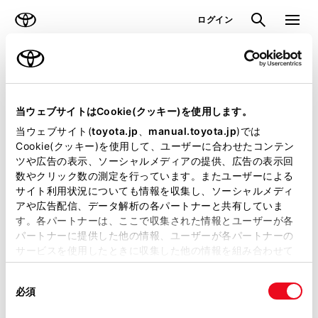
TOYOTA
検索
メニュ
ログイン
ラインアップ
オーナーサポート
トピックス
見積りシミュレーション
当ウェブサイトはCookie(クッキー)を使用します。
当ウェブサイト(
toyota.jp
、
manual.toyota.jp
)では
見積りシミュレーションのデータが
Cookie(クッキー)を使用して、ユーザーに合わせたコンテン
ツや広告の表示、ソーシャルメディアの提供、広告の表示回
正常に取得できませんでした。
数やクリック数の測定を行っています。またユーザーによる
詳しくは販売店までお問合せくださ
サイト利用状況についても情報を収集し、ソーシャルメディ
アや広告配信、データ解析の各パートナーと共有していま
い。
す。各パートナーは、ここで収集された情報とユーザーが各
パートナーに提供した他の情報、ユーザーが各パートナーの
（2-7-4）
サービスを使用したときに収集した他の情報を組み合わせて
使用することがあります。当ウェブサイトの使用を続行する
同
とCookie(クッキー)に同意したこととなります。
必須
意
の
「すべてのCookieを許可」をクリックすることで、お客様の