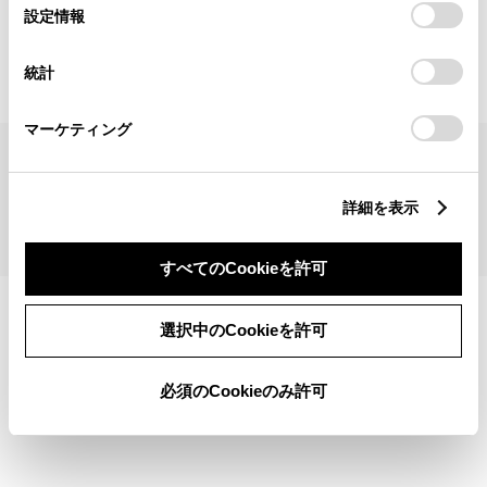
見積りシミュレーショントップへ
選
デバイスにすべてのCookie(クッキー)が保存されることに同
設定情報
択
意したことになります。Cookie(クッキー)のオプトアウト、
設定の変更、同意を撤回したりするにあたっては、当社の
統計
「
Cookie（クッキー）情報の取り扱いについて
」をご覧くだ
さい。
マーケティング
サイトマップ
サイト利用について
個人情報の取扱いについて
TOYOTAアカウント利用規約
反社会的勢力に対する基本方針
企業情報
リコール情報
詳細を表示
©1995-2026 TOYOTA MOTOR CORPORATION. ALL RIGHTS RESERVED.
すべてのCookieを許可
選択中のCookieを許可
必須のCookieのみ許可