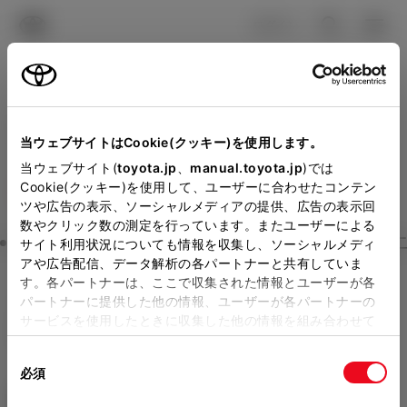
TOYOTA
検索
メニュ
ログイン
ラインアップ
オーナーサポート
トピックス
見積りシミュレーション
Close
当ウェブサイトはCookie(クッキー)を使用します。
大阪トヨタNorthの見積り
メーカー参考価格を表示しています。
販売店を
当ウェブサイト(
toyota.jp
、
manual.toyota.jp
)では
Cookie(クッキー)を使用して、ユーザーに合わせたコンテン
選択する
とお店の価格を表示します。
を確認
ツや広告の表示、ソーシャルメディアの提供、広告の表示回
数やクリック数の測定を行っています。またユーザーによる
Step3 オプションを選ぶ カラー
サイト利用状況についても情報を収集し、ソーシャルメディ
販売店の見積りを確認するため
アや広告配信、データ解析の各パートナーと共有していま
す。各パートナーは、ここで収集された情報とユーザーが各
には「TOYOTAアカウント」新
ハリアー
Z Leather Package・
パートナーに提供した他の情報、ユーザーが各パートナーの
規登録もしくはログインが必要
サービスを使用したときに収集した他の情報を組み合わせて
Night Shade
使用することがあります。当ウェブサイトの使用を続行する
になります。
同
とCookie(クッキー)に同意したこととなります。
ハイブリッド CVT E-Four 5名
必須
販売店を選択すると以下の情報
意
の
「すべてのCookieを許可」をクリックすることで、お客様の
エクステリア
インテリア