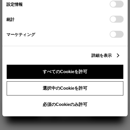
が確認できます。
選
デバイスにすべてのCookie(クッキー)が保存されることに同
設定情報
択
意したことになります。Cookie(クッキー)のオプトアウト、
分割払いの価格
設定の変更、同意を撤回したりするにあたっては、当社の
統計
税金・諸費用の詳細
「
Cookie（クッキー）情報の取り扱いについて
」をご覧くだ
取付費を含む販売店オプション価格
さい。
マーケティング
ログイン
詳細を表示
3,623,400
車両本体
すべてのCookieを許可
円
TOYOTAアカウント新規登録
+オプション価格
選択中のCookieを許可
選択したオプションを見る
選択されたオプションは画像に
反映されていませ
ん。
必須のCookieのみ許可
見積り結果を見る
カラー
ボディカラー