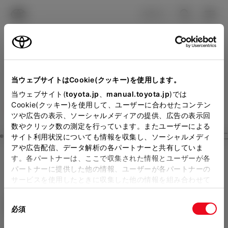
TOYOTA
検索
メニュ
ログイン
ラインアップ
オーナーサポート
トピックス
見積りシミュレーション
Close
当ウェブサイトはCookie(クッキー)を使用します。
大阪トヨタNorthの見積り
メーカー参考価格を表示しています。
販売店を
当ウェブサイト(
toyota.jp
、
manual.toyota.jp
)では
Cookie(クッキー)を使用して、ユーザーに合わせたコンテン
選択する
とお店の価格を表示します。
を確認
ツや広告の表示、ソーシャルメディアの提供、広告の表示回
数やクリック数の測定を行っています。またユーザーによる
Step3 オプションを選ぶ カラー
サイト利用状況についても情報を収集し、ソーシャルメディ
販売店の見積りを確認するため
アや広告配信、データ解析の各パートナーと共有していま
す。各パートナーは、ここで収集された情報とユーザーが各
には「TOYOTAアカウント」新
ハイエース ワゴン
GL 10人乗り
パートナーに提供した他の情報、ユーザーが各パートナーの
規登録もしくはログインが必要
サービスを使用したときに収集した他の情報を組み合わせて
ガソリン2.7L AT 2WD 10名
使用することがあります。当ウェブサイトの使用を続行する
になります。
同
とCookie(クッキー)に同意したこととなります。
エクステリア
インテリア
必須
販売店を選択すると以下の情報
意
の
「すべてのCookieを許可」をクリックすることで、お客様の