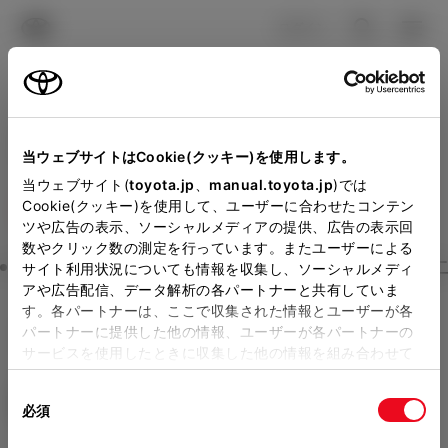
TOYOTA
検索
メニュ
ログイン
ラインアップ
オーナーサポート
トピックス
見積りシミュレーション
Close
当ウェブサイトはCookie(クッキー)を使用します。
大阪トヨタNorthの見積り
メーカー参考価格を表示しています。
販売店を
当ウェブサイト(
toyota.jp
、
manual.toyota.jp
)では
Cookie(クッキー)を使用して、ユーザーに合わせたコンテン
選択する
とお店の価格を表示します。
を確認
ツや広告の表示、ソーシャルメディアの提供、広告の表示回
数やクリック数の測定を行っています。またユーザーによる
Step3 オプションを選ぶ カラー
サイト利用状況についても情報を収集し、ソーシャルメディ
販売店の見積りを確認するため
アや広告配信、データ解析の各パートナーと共有していま
す。各パートナーは、ここで収集された情報とユーザーが各
には「TOYOTAアカウント」新
ルーミー
G-T
パートナーに提供した他の情報、ユーザーが各パートナーの
規登録もしくはログインが必要
サービスを使用したときに収集した他の情報を組み合わせて
ガソリン1.0L CVT 2WD 5名
使用することがあります。当ウェブサイトの使用を続行する
になります。
同
とCookie(クッキー)に同意したこととなります。
エクステリア
インテリア
必須
販売店を選択すると以下の情報
意
の
「すべてのCookieを許可」をクリックすることで、お客様の