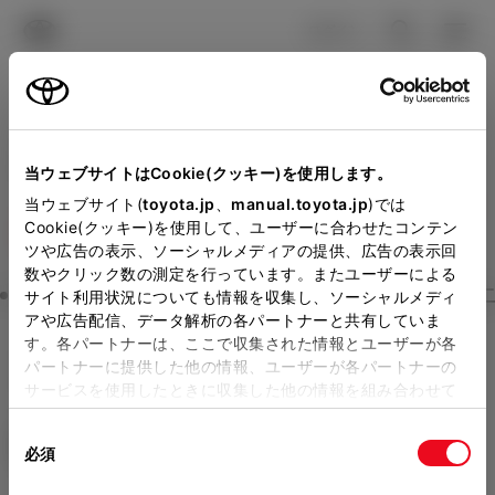
TOYOTA
検索
メニュ
ログイン
ラインアップ
オーナーサポート
トピックス
見積りシミュレーション
Close
当ウェブサイトはCookie(クッキー)を使用します。
大阪トヨタNorthの見積り
メーカー参考価格を表示しています。
販売店を
当ウェブサイト(
toyota.jp
、
manual.toyota.jp
)では
Cookie(クッキー)を使用して、ユーザーに合わせたコンテン
選択する
とお店の価格を表示します。
を確認
ツや広告の表示、ソーシャルメディアの提供、広告の表示回
数やクリック数の測定を行っています。またユーザーによる
Step3 オプションを選ぶ カラー
サイト利用状況についても情報を収集し、ソーシャルメディ
販売店の見積りを確認するため
アや広告配信、データ解析の各パートナーと共有していま
す。各パートナーは、ここで収集された情報とユーザーが各
には「TOYOTAアカウント」新
ルーミー
X
パートナーに提供した他の情報、ユーザーが各パートナーの
規登録もしくはログインが必要
サービスを使用したときに収集した他の情報を組み合わせて
ガソリン1.0L CVT 2WD 5名
使用することがあります。当ウェブサイトの使用を続行する
になります。
同
とCookie(クッキー)に同意したこととなります。
エクステリア
インテリア
必須
販売店を選択すると以下の情報
意
の
「すべてのCookieを許可」をクリックすることで、お客様の