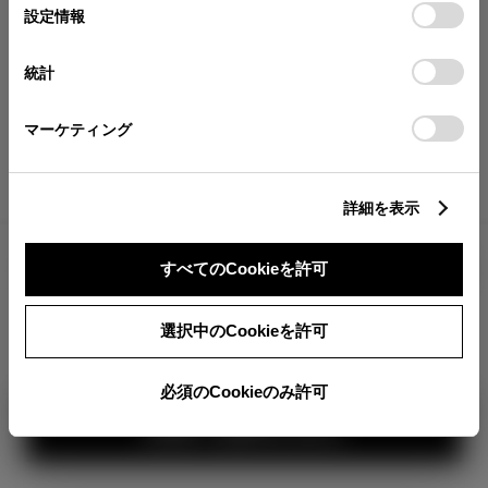
が確認できます。
選
デバイスにすべてのCookie(クッキー)が保存されることに同
設定情報
択
意したことになります。Cookie(クッキー)のオプトアウト、
分割払いの価格
設定の変更、同意を撤回したりするにあたっては、当社の
統計
税金・諸費用の詳細
「
Cookie（クッキー）情報の取り扱いについて
」をご覧くだ
取付費を含む販売店オプション価格
さい。
マーケティング
ログイン
詳細を表示
1,742,400
車両本体
すべてのCookieを許可
円
TOYOTAアカウント新規登録
+オプション価格
選択中のCookieを許可
選択したオプションを見る
カラー
必須のCookieのみ許可
見積り結果を見る
ボディカラー
3
1
2