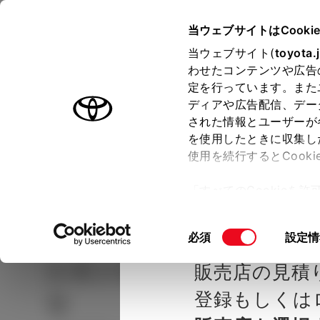
TOYOTA
当ウェブサイトはCooki
当ウェブサイト(
toyota.
わせたコンテンツや広告
ラインアップ
オーナーサポート
トピックス
定を行っています。また
ディアや広告配信、デー
された情報とユーザーが
見積りシミュレーシ
メー
を使用したときに収集し
使用を続行するとCook
示し
ョン
「すべてのCookieを
ー)が保存されることに同
種を選ぶ
Step2 グレードを選ぶ
大阪トヨタ
更、同意を撤回したりす
同
必須
設定情
て
」をご覧ください。
意
シエンタ
HYBRID Z 5人
販売店の見積
の
選
登録もしくは
り
択