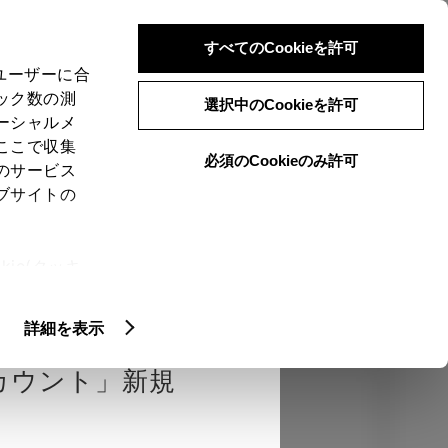
検索
メニュー
ログイン
すべてのCookieを許可
、ユーザーに合
ック数の測
選択中のCookieを許可
ーシャルメ
ここで収集
必須のCookieのみ許可
のサービス
売店を選択する
とお店の価格を表
ブサイトの
Close
ie(クッキ
、設定の変
エクステリア
インテリア
機能
扱いについ
詳細を表示
カウント」新規
カラー
ボディカラー