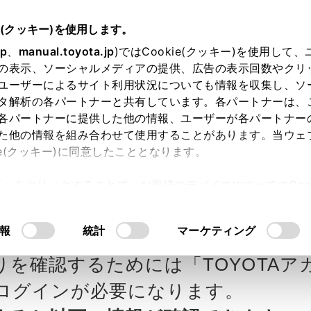
e(クッキー)を使用します。
jp
、
manual.toyota.jp
)ではCookie(クッキー)を使用して
の表示、ソーシャルメディアの提供、広告の表示回数やクリ
ユーザーによるサイト利用状況についても情報を収集し、ソ
タ解析の各パートナーと共有しています。各パートナーは、
各パートナーに提供した他の情報、ユーザーが各パートナー
カー参考価格を表示しています。
販
た他の情報を組み合わせて使用することがあります。当ウェ
ie(クッキー)に同意したこととなります。
ます。
許可」をクリックすることで、お客様のデバイスにすべてのCook
意したことになります。Cookie(クッキー)のオプトアウト
Northの見積りを確認
Step3 オプションを選ぶ カラー
るにあたっては、当社の「
Cookie（クッキー）情報の取り
報
統計
マーケティング
乗
りを確認するためには「TOYOTAア
エクステリア
インテリア
ログインが必要になります。