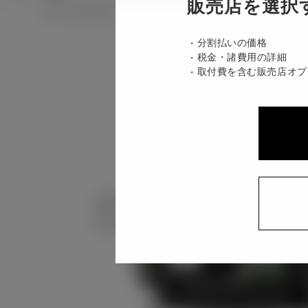
販売店を選択
ハイブリッド CVT 2WD 5名
分割払いの価格
税金・諸費用の詳細
取付費を含む販売店オプ