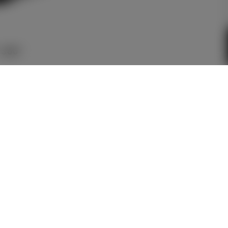
360°
メーカー参考価格を表示して
います。
販売店を選択する
とお店の価
格を表示します。