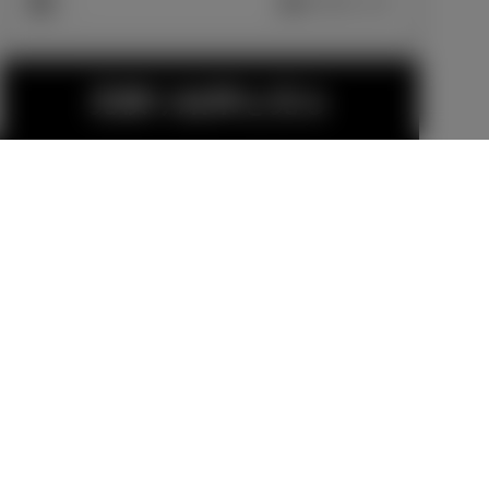
車両画像に反映
エクステリア
見積り結果を見る
185/65R15タ
15インチアル
イヤ＆15×5 1/
ミホイールセ
2Jアルミホイ
ット MODEL
メーカーオプショ
販売店オプション
ール（切削光
LISTA TRINIT
ン
70,400
円
輝＋ブラック
ASⅡ
55,000
円
塗装/センター
オーナメント
付）