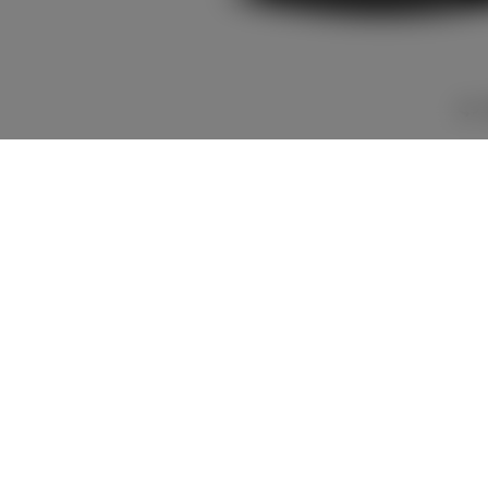
3,142,700
車両本体
+オプション価
円
格
車両本体価格
3,142,700
円
オプション価格
0
円
選択したオプションを見る