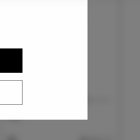
3
1
2
アーバンカーキ〈6X3〉
+0
円
インテリアカラー
1
3
2
ファブリック（消臭・撥水撥油機能付）/ブラ
ック
+0
円