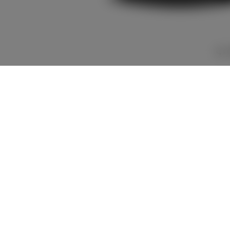
2,758,800
車両本体
+オプション価
円
格
車両本体価格
2,758,800
円
オプション価格
0
円
選択したオプションを見る