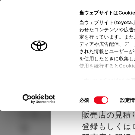
TOYOTA
当ウェブサイトはCooki
当ウェブサイト(
toyota.
わせたコンテンツや広告
ラインアップ
オーナーサポート
トピックス
定を行っています。また
ディアや広告配信、デー
された情報とユーザーが
見積りシミュレーシ
メー
を使用したときに収集し
使用を続行するとCook
示し
ョン
「すべてのCookieを
ー)が保存されることに同
種を選ぶ
Step2 グレードを選ぶ
大阪トヨタ
更、同意を撤回したりす
同
必須
設定情
て
」をご覧ください。
意
シエンタ
HYBRID X 7人
販売店の見積
の
選
登録もしくは
り
択