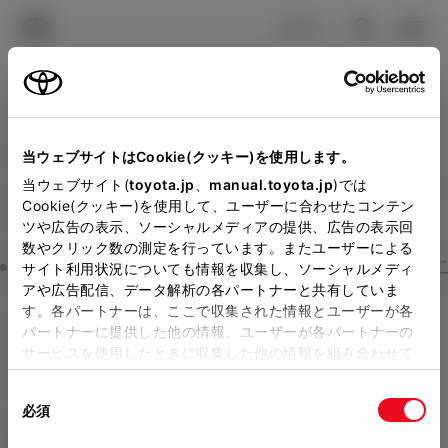
TOYOTA
検索
メニュ
ログイン
ラインアップ
オーナーサポート
トピックス
見積りシミュレーション
Close
当ウェブサイトはCookie(クッキー)を使用します。
大阪トヨタNorthの見積り
メーカー参考価格を表示しています。
販売店を
当ウェブサイト(
toyota.jp
、
manual.toyota.jp
)では
Cookie(クッキー)を使用して、ユーザーに合わせたコンテン
選択する
とお店の価格を表示します。
を確認
ツや広告の表示、ソーシャルメディアの提供、広告の表示回
数やクリック数の測定を行っています。またユーザーによる
Step3 オプションを選ぶ カラー
サイト利用状況についても情報を収集し、ソーシャルメディ
販売店の見積りを確認するため
アや広告配信、データ解析の各パートナーと共有していま
す。各パートナーは、ここで収集された情報とユーザーが各
には「TOYOTAアカウント」新
ヴェルファイア
Z Premier 7人
パートナーに提供した他の情報、ユーザーが各パートナーの
規登録もしくはログインが必要
サービスを使用したときに収集した他の情報を組み合わせて
乗り
使用することがあります。当ウェブサイトの使用を続行する
になります。
同
とCookie(クッキー)に同意したこととなります。
ガソリン2.4L AT 2WD 7名
必須
販売店を選択すると以下の情報
意
の
「すべてのCookieを許可」をクリックすることで、お客様の
エクステリア
インテリア