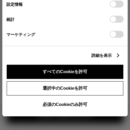
が確認できます。
選
デバイスにすべてのCookie(クッキー)が保存されることに同
設定情報
択
意したことになります。Cookie(クッキー)のオプトアウト、
分割払いの価格
設定の変更、同意を撤回したりするにあたっては、当社の
統計
税金・諸費用の詳細
「
Cookie（クッキー）情報の取り扱いについて
」をご覧くだ
取付費を含む販売店オプション価格
さい。
マーケティング
ログイン
詳細を表示
6,749,600
車両本体
すべてのCookieを許可
円
TOYOTAアカウント新規登録
+オプション価格
選択中のCookieを許可
選択したオプションを見る
360°
必須のCookieのみ許可
カラー
見積り結果を見る
ボディカラー