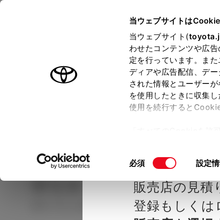
TOYOTA
当ウェブサイトはCooki
当ウェブサイト(
toyota.
わせたコンテンツや広告
ラインアップ
オーナーサポート
トピックス
定を行っています。また
ディアや広告配信、デー
された情報とユーザーが
見積りシミュレーシ
メー
を使用したときに収集し
使用を続行するとCook
示し
ョン
「すべてのCookieを
ー)が保存されることに同
種を選ぶ
Step2 グレードを選ぶ
大阪トヨタ
更、同意を撤回したりす
同
必須
設定情
て
」をご覧ください。
意
ヤリス クロス
G
販売店の見積
の
選
登録もしくは
ガソリン1.5L CVT 2WD 5名
択