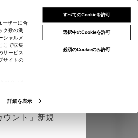
検索
メニュー
ログイン
すべてのCookieを許可
、ユーザーに合
ック数の測
選択中のCookieを許可
ーシャルメ
ここで収集
必須のCookieのみ許可
のサービス
売店を選択する
とお店の価格を表
ブサイトの
Close
ie(クッキ
、設定の変
エクステリア
インテリア
機能
扱いについ
詳細を表示
カウント」新規
カラー
ボディカラー