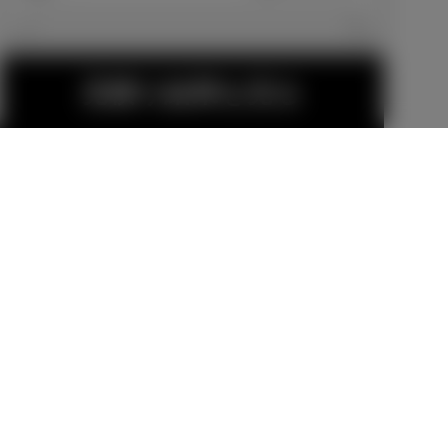
エクステリア
見積り結果を見る
19インチアル
16インチアル
ミホイール＆
ミホイールセ
タイヤセット
ット
販売店オプション
販売店オプション
（セキュリテ
338,800
円
81,400
円
ィロックナッ
ト付）
18インチアル
MODELLISTA
金（除く消費税）、登録料などの諸費用は別