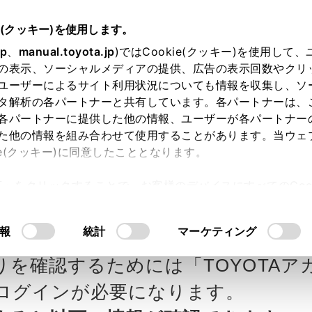
e(クッキー)を使用します。
jp
、
manual.toyota.jp
)ではCookie(クッキー)を使用して
の表示、ソーシャルメディアの提供、広告の表示回数やクリ
ユーザーによるサイト利用状況についても情報を収集し、ソ
タ解析の各パートナーと共有しています。各パートナーは、
各パートナーに提供した他の情報、ユーザーが各パートナー
カー参考価格を表示しています。
販
た他の情報を組み合わせて使用することがあります。当ウェ
ie(クッキー)に同意したこととなります。
ます。
許可」をクリックすることで、お客様のデバイスにすべてのCook
意したことになります。Cookie(クッキー)のオプトアウト
Northの見積りを確認
Step3 オプションを選ぶ カラー
るにあたっては、当社の「
Cookie（クッキー）情報の取り
報
統計
マーケティング
りを確認するためには「TOYOTAア
エクステリア
インテリア
ログインが必要になります。