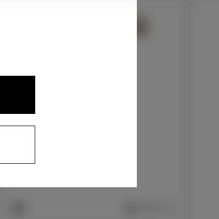
1
3
2
ブラックマイカ〈209〉
+0
円
インテリアカラー
1
上級ファブリック/ブラック
+0
円
車両画像に反映