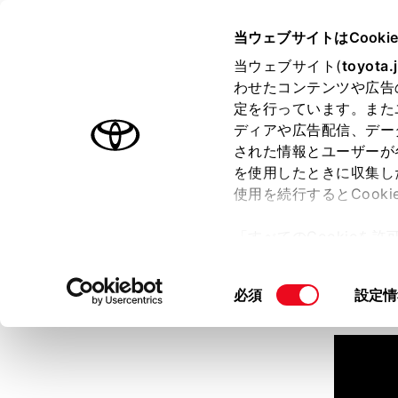
TOYOTA
当ウェブサイトはCooki
当ウェブサイト(
toyota.
わせたコンテンツや広告
ラインアップ
オーナーサポート
トピックス
定を行っています。また
ディアや広告配信、デー
された情報とユーザーが
見積りシミュレーション
を使用したときに収集し
使用を続行するとCook
見積りシミュレーションのデ
「すべてのCookieを
詳しくは販売店までお問合せ
ー)が保存されることに同
更、同意を撤回したりす
同
必須
設定情
て
」をご覧ください。
意
の
選
択