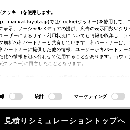
e(クッキー)を使用します。
jp
、
manual.toyota.jp
)ではCookie(クッキー)を使用して
の表示、ソーシャルメディアの提供、広告の表示回数やクリ
ユーザーによるサイト利用状況についても情報を収集し、ソ
タ解析の各パートナーと共有しています。各パートナーは、
各パートナーに提供した他の情報、ユーザーが各パートナー
た他の情報を組み合わせて使用することがあります。当ウェ
ie(クッキー)に同意したこととなります。
ータが正常に取得できませんでした。
許可」をクリックすることで、お客様のデバイスにすべてのCook
ください。
（2-7-4）
意したことになります。Cookie(クッキー)のオプトアウト
るにあたっては、当社の「
Cookie（クッキー）情報の取り
報
統計
マーケティング
見積りシミュレーショントップへ