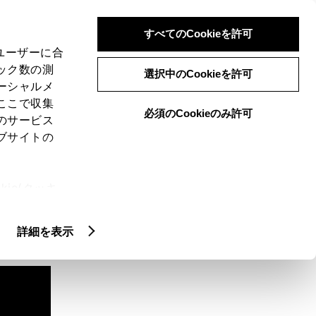
検索
メニュー
ログイン
すべてのCookieを許可
、ユーザーに合
ック数の測
選択中のCookieを許可
ーシャルメ
ここで収集
必須のCookieのみ許可
のサービス
ブサイトの
ie(クッキ
、設定の変
扱いについ
詳細を表示