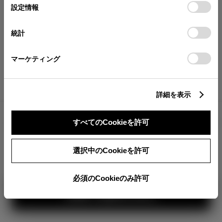
が確認できます。
選
デバイスにすべてのCookie(クッキー)が保存されることに同
設定情報
択
意したことになります。Cookie(クッキー)のオプトアウト、
分割払いの価格
設定の変更、同意を撤回したりするにあたっては、当社の
統計
税金・諸費用の詳細
「
Cookie（クッキー）情報の取り扱いについて
」をご覧くだ
取付費を含む販売店オプション価格
さい。
マーケティング
ログイン
詳細を表示
2,702,700
車両本体
すべてのCookieを許可
円
TOYOTAアカウント新規登録
+オプション価格
選択中のCookieを許可
選択したオプションを見る
カラー
必須のCookieのみ許可
見積り結果を見る
ボディカラー
2
3
1