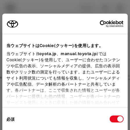
TOYOTA
検索
メニュ
ログイン
ラインアップ
オーナーサポート
トピックス
見積りシミュレーション
Close
当ウェブサイトはCookie(クッキー)を使用します。
大阪トヨタNorthの見積り
メーカー参考価格を表示しています。
販売店を
当ウェブサイト(
toyota.jp
、
manual.toyota.jp
)では
Cookie(クッキー)を使用して、ユーザーに合わせたコンテン
選択する
とお店の価格を表示します。
を確認
ツや広告の表示、ソーシャルメディアの提供、広告の表示回
数やクリック数の測定を行っています。またユーザーによる
Step3 オプションを選ぶ カラー
サイト利用状況についても情報を収集し、ソーシャルメディ
販売店の見積りを確認するため
アや広告配信、データ解析の各パートナーと共有していま
す。各パートナーは、ここで収集された情報とユーザーが各
には「TOYOTAアカウント」新
ヤリス
HYBRID Z
パートナーに提供した他の情報、ユーザーが各パートナーの
規登録もしくはログインが必要
サービスを使用したときに収集した他の情報を組み合わせて
ハイブリッド CVT 2WD 5名
使用することがあります。当ウェブサイトの使用を続行する
になります。
同
とCookie(クッキー)に同意したこととなります。
エクステリア
インテリア
必須
販売店を選択すると以下の情報
意
の
「すべてのCookieを許可」をクリックすることで、お客様の