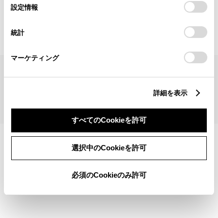
見積りシミュレーショントップへ
選
デバイスにすべてのCookie(クッキー)が保存されることに同
設定情報
択
意したことになります。Cookie(クッキー)のオプトアウト、
設定の変更、同意を撤回したりするにあたっては、当社の
統計
「
Cookie（クッキー）情報の取り扱いについて
」をご覧くだ
さい。
マーケティング
サイトマップ
サイト利用について
個人情報の取扱いについて
TOYOTAアカウント利用規約
反社会的勢力に対する基本方針
企業情報
リコール情報
詳細を表示
©1995-2026 TOYOTA MOTOR CORPORATION. ALL RIGHTS RESERVED.
すべてのCookieを許可
選択中のCookieを許可
必須のCookieのみ許可