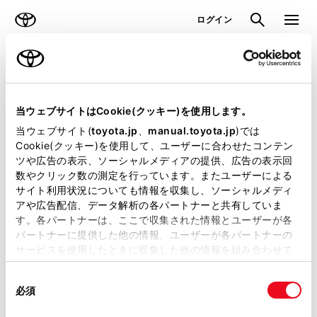
TOYOTA
検索
メニュ
ログイン
ラインアップ
オーナーサポート
トピックス
見積りシミュレーション
当ウェブサイトはCookie(クッキー)を使用します。
当ウェブサイト(
toyota.jp
、
manual.toyota.jp
)では
見積りシミュレーションのデータが
Cookie(クッキー)を使用して、ユーザーに合わせたコンテン
ツや広告の表示、ソーシャルメディアの提供、広告の表示回
正常に取得できませんでした。
数やクリック数の測定を行っています。またユーザーによる
詳しくは販売店までお問合せくださ
サイト利用状況についても情報を収集し、ソーシャルメディ
アや広告配信、データ解析の各パートナーと共有していま
い。
す。各パートナーは、ここで収集された情報とユーザーが各
パートナーに提供した他の情報、ユーザーが各パートナーの
（2-7-4）
サービスを使用したときに収集した他の情報を組み合わせて
使用することがあります。当ウェブサイトの使用を続行する
同
とCookie(クッキー)に同意したこととなります。
必須
意
の
「すべてのCookieを許可」をクリックすることで、お客様の