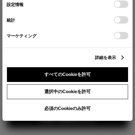
が確認できます。
選
デバイスにすべてのCookie(クッキー)が保存されることに同
設定情報
択
意したことになります。Cookie(クッキー)のオプトアウト、
分割払いの価格
設定の変更、同意を撤回したりするにあたっては、当社の
統計
税金・諸費用の詳細
「
Cookie（クッキー）情報の取り扱いについて
」をご覧くだ
取付費を含む販売店オプション価格
さい。
マーケティング
ログイン
詳細を表示
2,473,900
車両本体
すべてのCookieを許可
円
TOYOTAアカウント新規登録
+オプション価格
選択中のCookieを許可
選択したオプションを見る
カラー
必須のCookieのみ許可
見積り結果を見る
ボディカラー
2
3
1