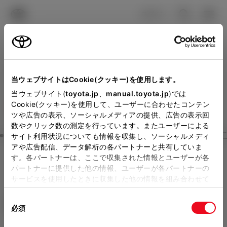
TOYOTA
検索
メニュ
ログイン
ラインアップ
オーナーサポート
トピックス
見積りシミュレーション
Close
当ウェブサイトはCookie(クッキー)を使用します。
大阪トヨタNorthの見積り
メーカー参考価格を表示しています。
販売店を
当ウェブサイト(
toyota.jp
、
manual.toyota.jp
)では
Cookie(クッキー)を使用して、ユーザーに合わせたコンテン
選択する
とお店の価格を表示します。
を確認
ツや広告の表示、ソーシャルメディアの提供、広告の表示回
数やクリック数の測定を行っています。またユーザーによる
Step3 オプションを選ぶ カラー
サイト利用状況についても情報を収集し、ソーシャルメディ
販売店の見積りを確認するため
アや広告配信、データ解析の各パートナーと共有していま
す。各パートナーは、ここで収集された情報とユーザーが各
には「TOYOTAアカウント」新
ヤリス
HYBRID X
パートナーに提供した他の情報、ユーザーが各パートナーの
規登録もしくはログインが必要
サービスを使用したときに収集した他の情報を組み合わせて
ハイブリッド CVT E-Four 5名
使用することがあります。当ウェブサイトの使用を続行する
になります。
同
とCookie(クッキー)に同意したこととなります。
エクステリア
インテリア
必須
販売店を選択すると以下の情報
意
の
「すべてのCookieを許可」をクリックすることで、お客様の