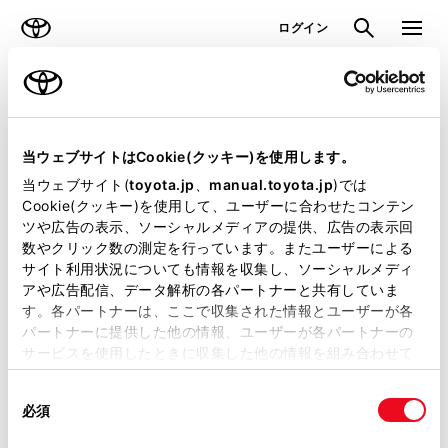
TOYOTA
検索
メニュ
ログイン
ラインアップ
オーナーサポート
トピックス
見積りシミュレーション
当ウェブサイトはCookie(クッキー)を使用します。
当ウェブサイト(
toyota.jp
、
manual.toyota.jp
)では
見積りシミュレーションのデータが
Cookie(クッキー)を使用して、ユーザーに合わせたコンテン
ツや広告の表示、ソーシャルメディアの提供、広告の表示回
正常に取得できませんでした。
数やクリック数の測定を行っています。またユーザーによる
詳しくは販売店までお問合せくださ
サイト利用状況についても情報を収集し、ソーシャルメディ
アや広告配信、データ解析の各パートナーと共有していま
い。
す。各パートナーは、ここで収集された情報とユーザーが各
パートナーに提供した他の情報、ユーザーが各パートナーの
（2-7-4）
サービスを使用したときに収集した他の情報を組み合わせて
使用することがあります。当ウェブサイトの使用を続行する
同
とCookie(クッキー)に同意したこととなります。
必須
意
の
「すべてのCookieを許可」をクリックすることで、お客様の