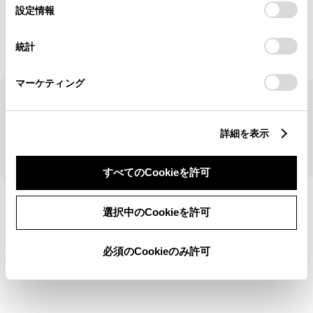
見積りシミュレーショントップへ
選
デバイスにすべてのCookie(クッキー)が保存されることに同
設定情報
択
意したことになります。Cookie(クッキー)のオプトアウト、
設定の変更、同意を撤回したりするにあたっては、当社の
統計
「
Cookie（クッキー）情報の取り扱いについて
」をご覧くだ
さい。
マーケティング
サイトマップ
サイト利用について
個人情報の取扱いについて
TOYOTAアカウント利用規約
反社会的勢力に対する基本方針
企業情報
リコール情報
詳細を表示
©1995-2026 TOYOTA MOTOR CORPORATION. ALL RIGHTS RESERVED.
すべてのCookieを許可
選択中のCookieを許可
必須のCookieのみ許可