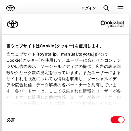
TOYOTA
検索
メニュ
ログイン
ラインアップ
オーナーサポート
トピックス
見積りシミュレーション
当ウェブサイトはCookie(クッキー)を使用します。
当ウェブサイト(
toyota.jp
、
manual.toyota.jp
)では
見積りシミュレーションのデータが
Cookie(クッキー)を使用して、ユーザーに合わせたコンテン
ツや広告の表示、ソーシャルメディアの提供、広告の表示回
正常に取得できませんでした。
数やクリック数の測定を行っています。またユーザーによる
詳しくは販売店までお問合せくださ
サイト利用状況についても情報を収集し、ソーシャルメディ
アや広告配信、データ解析の各パートナーと共有していま
い。
す。各パートナーは、ここで収集された情報とユーザーが各
パートナーに提供した他の情報、ユーザーが各パートナーの
（2-7-4）
サービスを使用したときに収集した他の情報を組み合わせて
使用することがあります。当ウェブサイトの使用を続行する
同
とCookie(クッキー)に同意したこととなります。
必須
意
の
「すべてのCookieを許可」をクリックすることで、お客様の