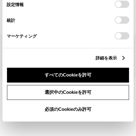
見積りシミュレーショントップへ
選
デバイスにすべてのCookie(クッキー)が保存されることに同
設定情報
択
意したことになります。Cookie(クッキー)のオプトアウト、
設定の変更、同意を撤回したりするにあたっては、当社の
統計
「
Cookie（クッキー）情報の取り扱いについて
」をご覧くだ
さい。
マーケティング
サイトマップ
サイト利用について
個人情報の取扱いについて
TOYOTAアカウント利用規約
反社会的勢力に対する基本方針
企業情報
リコール情報
詳細を表示
©1995-2026 TOYOTA MOTOR CORPORATION. ALL RIGHTS RESERVED.
すべてのCookieを許可
選択中のCookieを許可
必須のCookieのみ許可