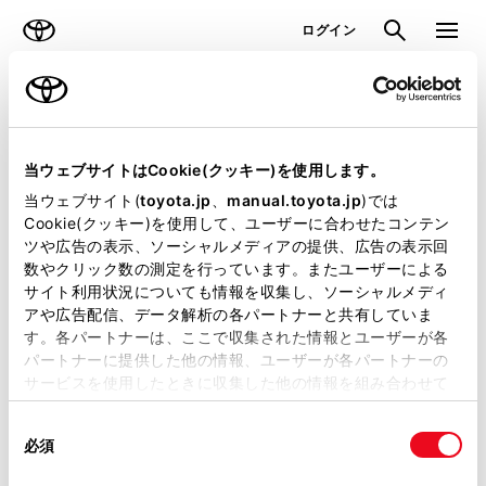
TOYOTA
検索
メニュ
ログイン
ラインアップ
オーナーサポート
トピックス
見積りシミュレーション
当ウェブサイトはCookie(クッキー)を使用します。
当ウェブサイト(
toyota.jp
、
manual.toyota.jp
)では
見積りシミュレーションのデータが
Cookie(クッキー)を使用して、ユーザーに合わせたコンテン
ツや広告の表示、ソーシャルメディアの提供、広告の表示回
正常に取得できませんでした。
数やクリック数の測定を行っています。またユーザーによる
詳しくは販売店までお問合せくださ
サイト利用状況についても情報を収集し、ソーシャルメディ
アや広告配信、データ解析の各パートナーと共有していま
い。
す。各パートナーは、ここで収集された情報とユーザーが各
パートナーに提供した他の情報、ユーザーが各パートナーの
（2-7-4）
サービスを使用したときに収集した他の情報を組み合わせて
使用することがあります。当ウェブサイトの使用を続行する
同
とCookie(クッキー)に同意したこととなります。
必須
意
の
「すべてのCookieを許可」をクリックすることで、お客様の