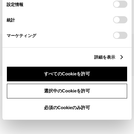
見積りシミュレーショントップへ
選
デバイスにすべてのCookie(クッキー)が保存されることに同
設定情報
択
意したことになります。Cookie(クッキー)のオプトアウト、
設定の変更、同意を撤回したりするにあたっては、当社の
統計
「
Cookie（クッキー）情報の取り扱いについて
」をご覧くだ
さい。
マーケティング
サイトマップ
サイト利用について
個人情報の取扱いについて
TOYOTAアカウント利用規約
反社会的勢力に対する基本方針
企業情報
リコール情報
詳細を表示
©1995-2026 TOYOTA MOTOR CORPORATION. ALL RIGHTS RESERVED.
すべてのCookieを許可
選択中のCookieを許可
必須のCookieのみ許可