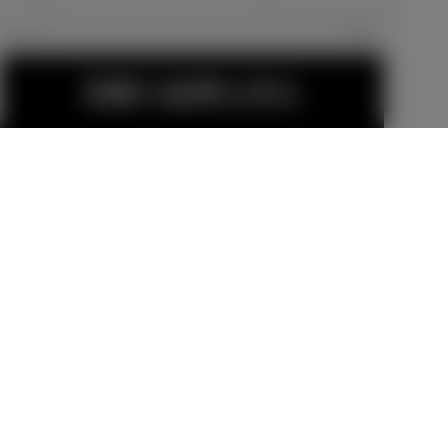
エクステリア
見積り結果を見る
20インチ アル
ミホイール&タ
スペアタイヤ
イヤセット
販売店オプション
（応急用）
（セキュリテ
メーカーオプショ
459,800
円
ィロックナッ
ン
ト付）
-34,100
円
金（除く消費税）、登録料などの諸費用は別