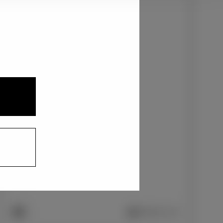
2
3
1
ブラック〈202〉
+0
円
インテリアカラー
1
2
ファブリック＋合成皮革/ブラック
+0
円
車両画像に反映