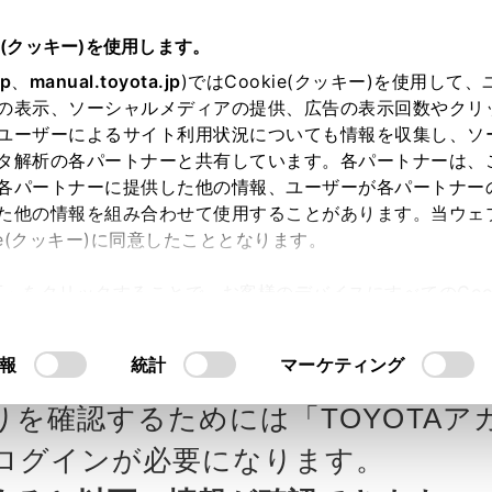
e(クッキー)を使用します。
jp
、
manual.toyota.jp
)ではCookie(クッキー)を使用して
の表示、ソーシャルメディアの提供、広告の表示回数やクリ
ユーザーによるサイト利用状況についても情報を収集し、ソ
タ解析の各パートナーと共有しています。各パートナーは、
各パートナーに提供した他の情報、ユーザーが各パートナー
カー参考価格を表示しています。
販
た他の情報を組み合わせて使用することがあります。当ウェ
ie(クッキー)に同意したこととなります。
ます。
許可」をクリックすることで、お客様のデバイスにすべてのCook
意したことになります。Cookie(クッキー)のオプトアウト
Southの見積りを確認
Step3 オプションを選ぶ カラー
るにあたっては、当社の「
Cookie（クッキー）情報の取り
報
統計
マーケティング
りを確認するためには「TOYOTAア
エクステリア
インテリア
ログインが必要になります。