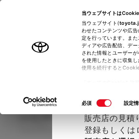
TOYOTA
当ウェブサイトはCooki
当ウェブサイト(
toyota.
わせたコンテンツや広告
ラインアップ
オーナーサポート
トピックス
定を行っています。また
ディアや広告配信、デー
された情報とユーザーが
見積りシミュレーシ
メー
を使用したときに収集し
使用を続行するとCook
示し
ョン
「すべてのCookieを
ー)が保存されることに同
種を選ぶ
Step2 グレードを選ぶ
大阪トヨタ
更、同意を撤回したりす
同
必須
設定情
て
」をご覧ください。
意
ハリアー
G
販売店の見積
の
選
登録もしくは
ハイブリッド CVT 2WD 5名
択