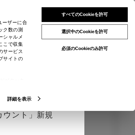
検索
メニュー
ログイン
すべてのCookieを許可
、ユーザーに合
ック数の測
選択中のCookieを許可
ーシャルメ
ここで収集
必須のCookieのみ許可
のサービス
売店を選択する
とお店の価格を表
ブサイトの
Close
ie(クッキ
、設定の変
エクステリア
インテリア
機能
扱いについ
詳細を表示
カウント」新規
カラー
ボディカラー