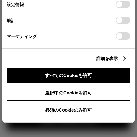
が確認できます。
選
デバイスにすべてのCookie(クッキー)が保存されることに同
設定情報
択
意したことになります。Cookie(クッキー)のオプトアウト、
分割払いの価格
設定の変更、同意を撤回したりするにあたっては、当社の
統計
税金・諸費用の詳細
「
Cookie（クッキー）情報の取り扱いについて
」をご覧くだ
取付費を含む販売店オプション価格
さい。
マーケティング
ログイン
詳細を表示
5,241,500
車両本体
すべてのCookieを許可
円
TOYOTAアカウント新規登録
+オプション価格
360°
選択中のCookieを許可
選択したオプションを見る
カラー
必須のCookieのみ許可
見積り結果を見る
ボディカラー
2
3
1