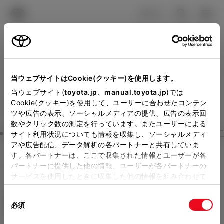
TOYOTA
検索
メニュ
ログイン
ラインアップ
オーナーサポート
トピックス
見積りシミュレーション
Close
当ウェブサイトはCookie(クッキー)を使用します。
大阪トヨタSouthの見積り
メーカー参考価格を表示しています。
販売店を
当ウェブサイト(
toyota.jp
、
manual.toyota.jp
)では
Cookie(クッキー)を使用して、ユーザーに合わせたコンテン
選択する
とお店の価格を表示します。
を確認
ツや広告の表示、ソーシャルメディアの提供、広告の表示回
数やクリック数の測定を行っています。またユーザーによる
Step3 オプションを選ぶ カラー
サイト利用状況についても情報を収集し、ソーシャルメディ
販売店の見積りを確認するため
アや広告配信、データ解析の各パートナーと共有していま
す。各パートナーは、ここで収集された情報とユーザーが各
には「TOYOTAアカウント」新
ハリアー
Z Leather Package
パートナーに提供した他の情報、ユーザーが各パートナーの
規登録もしくはログインが必要
サービスを使用したときに収集した他の情報を組み合わせて
ハイブリッド CVT 2WD 5名
使用することがあります。当ウェブサイトの使用を続行する
になります。
同
とCookie(クッキー)に同意したこととなります。
エクステリア
インテリア
必須
販売店を選択すると以下の情報
意
の
「すべてのCookieを許可」をクリックすることで、お客様の