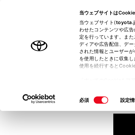
TOYOTA
当ウェブサイトはCooki
当ウェブサイト(
toyota.
わせたコンテンツや広告
ラインアップ
オーナーサポート
トピックス
定を行っています。また
ディアや広告配信、デー
された情報とユーザーが
見積りシミュレーション
を使用したときに収集し
使用を続行するとCook
見積りシミュレーションのデ
「すべてのCookieを
詳しくは販売店までお問合せ
ー)が保存されることに同
更、同意を撤回したりす
同
必須
設定情
て
」をご覧ください。
意
の
選
択