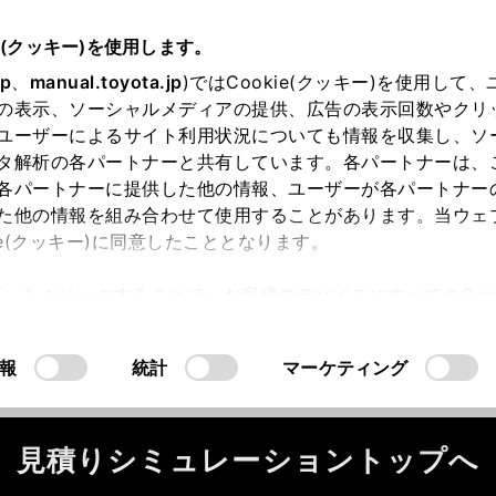
e(クッキー)を使用します。
jp
、
manual.toyota.jp
)ではCookie(クッキー)を使用して
の表示、ソーシャルメディアの提供、広告の表示回数やクリ
ユーザーによるサイト利用状況についても情報を収集し、ソ
タ解析の各パートナーと共有しています。各パートナーは、
各パートナーに提供した他の情報、ユーザーが各パートナー
た他の情報を組み合わせて使用することがあります。当ウェ
ie(クッキー)に同意したこととなります。
ータが正常に取得できませんでした。
許可」をクリックすることで、お客様のデバイスにすべてのCook
ください。
（2-7-4）
意したことになります。Cookie(クッキー)のオプトアウト
るにあたっては、当社の「
Cookie（クッキー）情報の取り
報
統計
マーケティング
見積りシミュレーショントップへ