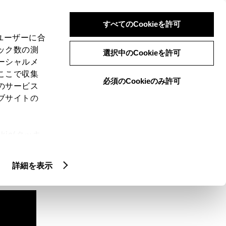
検索
メニュー
ログイン
すべてのCookieを許可
、ユーザーに合
ック数の測
選択中のCookieを許可
ーシャルメ
ここで収集
必須のCookieのみ許可
のサービス
ブサイトの
ie(クッキ
、設定の変
扱いについ
詳細を表示