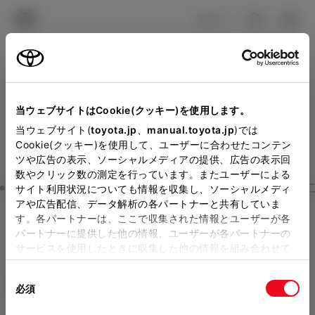
TOYOTA
検索
メニュ
ログイン
ラインアップ
オーナーサポート
トピックス
見積りシミュレーション
Close
当ウェブサイトはCookie(クッキー)を使用します。
大阪トヨタSouthの見積り
メーカー参考価格を表示しています。
販売店を
当ウェブサイト(
toyota.jp
、
manual.toyota.jp
)では
Cookie(クッキー)を使用して、ユーザーに合わせたコンテン
選択する
とお店の価格を表示します。
を確認
ツや広告の表示、ソーシャルメディアの提供、広告の表示回
数やクリック数の測定を行っています。またユーザーによる
Step3 オプションを選ぶ カラー
サイト利用状況についても情報を収集し、ソーシャルメディ
販売店の見積りを確認するため
アや広告配信、データ解析の各パートナーと共有していま
す。各パートナーは、ここで収集された情報とユーザーが各
には「TOYOTAアカウント」新
ハイエース ワゴン
GL 10人乗り
パートナーに提供した他の情報、ユーザーが各パートナーの
規登録もしくはログインが必要
サービスを使用したときに収集した他の情報を組み合わせて
ガソリン2.7L AT 4WD 10名
使用することがあります。当ウェブサイトの使用を続行する
になります。
同
とCookie(クッキー)に同意したこととなります。
エクステリア
インテリア
必須
販売店を選択すると以下の情報
意
の
「すべてのCookieを許可」をクリックすることで、お客様の