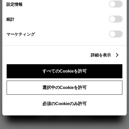
が確認できます。
選
デバイスにすべてのCookie(クッキー)が保存されることに同
設定情報
択
意したことになります。Cookie(クッキー)のオプトアウト、
分割払いの価格
設定の変更、同意を撤回したりするにあたっては、当社の
統計
税金・諸費用の詳細
「
Cookie（クッキー）情報の取り扱いについて
」をご覧くだ
取付費を含む販売店オプション価格
さい。
マーケティング
ログイン
詳細を表示
3,932,500
車両本体
すべてのCookieを許可
円
TOYOTAアカウント新規登録
+オプション価格
選択中のCookieを許可
選択したオプションを見る
選択されたオプションは画像に
反映されていませ
ん。
必須のCookieのみ許可
見積り結果を見る
カラー
ボディカラー