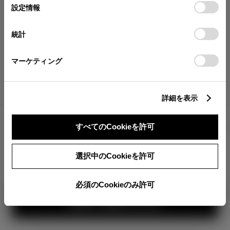
が確認できます。
選
デバイスにすべてのCookie(クッキー)が保存されることに同
設定情報
択
意したことになります。Cookie(クッキー)のオプトアウト、
分割払いの価格
設定の変更、同意を撤回したりするにあたっては、当社の
統計
税金・諸費用の詳細
「
Cookie（クッキー）情報の取り扱いについて
」をご覧くだ
取付費を含む販売店オプション価格
さい。
マーケティング
ログイン
詳細を表示
2,229,700
車両本体
すべてのCookieを許可
円
TOYOTAアカウント新規登録
+オプション価格
選択中のCookieを許可
選択したオプションを見る
カラー
必須のCookieのみ許可
見積り結果を見る
ボディカラー
1
2
3