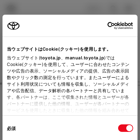
TOYOTA
検索
メニュ
ログイン
ラインアップ
オーナーサポート
トピックス
見積りシミュレーション
Close
当ウェブサイトはCookie(クッキー)を使用します。
大阪トヨタSouthの見積り
メーカー参考価格を表示しています。
販売店を
当ウェブサイト(
toyota.jp
、
manual.toyota.jp
)では
Cookie(クッキー)を使用して、ユーザーに合わせたコンテン
選択する
とお店の価格を表示します。
を確認
ツや広告の表示、ソーシャルメディアの提供、広告の表示回
数やクリック数の測定を行っています。またユーザーによる
Step3 オプションを選ぶ カラー
サイト利用状況についても情報を収集し、ソーシャルメディ
販売店の見積りを確認するため
アや広告配信、データ解析の各パートナーと共有していま
す。各パートナーは、ここで収集された情報とユーザーが各
には「TOYOTAアカウント」新
ライズ
Z
パートナーに提供した他の情報、ユーザーが各パートナーの
規登録もしくはログインが必要
サービスを使用したときに収集した他の情報を組み合わせて
ガソリン1.2L CVT 2WD 5名
使用することがあります。当ウェブサイトの使用を続行する
になります。
同
とCookie(クッキー)に同意したこととなります。
エクステリア
インテリア
必須
販売店を選択すると以下の情報
意
の
「すべてのCookieを許可」をクリックすることで、お客様の