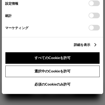
が確認できます。
選
デバイスにすべてのCookie(クッキー)が保存されることに同
設定情報
択
意したことになります。Cookie(クッキー)のオプトアウト、
分割払いの価格
設定の変更、同意を撤回したりするにあたっては、当社の
統計
税金・諸費用の詳細
「
Cookie（クッキー）情報の取り扱いについて
」をご覧くだ
取付費を含む販売店オプション価格
さい。
マーケティング
ログイン
詳細を表示
2,235,200
車両本体
すべてのCookieを許可
円
TOYOTAアカウント新規登録
+オプション価格
選択中のCookieを許可
選択したオプションを見る
カラー
必須のCookieのみ許可
見積り結果を見る
ボディカラー
1
2
3