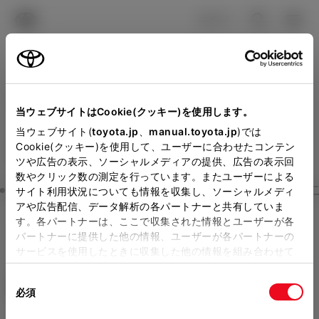
TOYOTA
検索
メニュ
ログイン
ラインアップ
オーナーサポート
トピックス
見積りシミュレーション
Close
当ウェブサイトはCookie(クッキー)を使用します。
大阪トヨタSouthの見積り
メーカー参考価格を表示しています。
販売店を
当ウェブサイト(
toyota.jp
、
manual.toyota.jp
)では
Cookie(クッキー)を使用して、ユーザーに合わせたコンテン
選択する
とお店の価格を表示します。
を確認
ツや広告の表示、ソーシャルメディアの提供、広告の表示回
数やクリック数の測定を行っています。またユーザーによる
Step3 オプションを選ぶ カラー
サイト利用状況についても情報を収集し、ソーシャルメディ
販売店の見積りを確認するため
アや広告配信、データ解析の各パートナーと共有していま
す。各パートナーは、ここで収集された情報とユーザーが各
には「TOYOTAアカウント」新
ライズ
G
パートナーに提供した他の情報、ユーザーが各パートナーの
規登録もしくはログインが必要
サービスを使用したときに収集した他の情報を組み合わせて
ガソリン1.0L CVT 4WD 5名
使用することがあります。当ウェブサイトの使用を続行する
になります。
同
とCookie(クッキー)に同意したこととなります。
エクステリア
インテリア
必須
販売店を選択すると以下の情報
意
の
「すべてのCookieを許可」をクリックすることで、お客様の