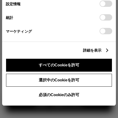
が確認できます。
選
デバイスにすべてのCookie(クッキー)が保存されることに同
設定情報
択
意したことになります。Cookie(クッキー)のオプトアウト、
分割払いの価格
設定の変更、同意を撤回したりするにあたっては、当社の
統計
税金・諸費用の詳細
「
Cookie（クッキー）情報の取り扱いについて
」をご覧くだ
取付費を含む販売店オプション価格
さい。
マーケティング
ログイン
詳細を表示
2,504,700
車両本体
すべてのCookieを許可
円
TOYOTAアカウント新規登録
+オプション価格
360°
選択中のCookieを許可
選択したオプションを見る
カラー
必須のCookieのみ許可
見積り結果を見る
ボディカラー
3
1
2