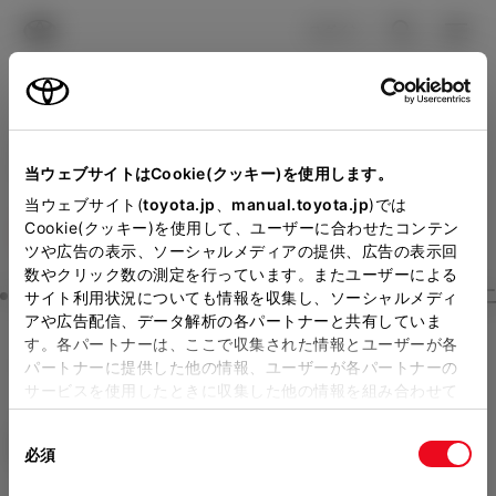
TOYOTA
検索
メニュ
ログイン
ラインアップ
オーナーサポート
トピックス
見積りシミュレーション
Close
当ウェブサイトはCookie(クッキー)を使用します。
大阪トヨタSouthの見積り
メーカー参考価格を表示しています。
販売店を
当ウェブサイト(
toyota.jp
、
manual.toyota.jp
)では
Cookie(クッキー)を使用して、ユーザーに合わせたコンテン
選択する
とお店の価格を表示します。
を確認
ツや広告の表示、ソーシャルメディアの提供、広告の表示回
数やクリック数の測定を行っています。またユーザーによる
Step3 オプションを選ぶ カラー
サイト利用状況についても情報を収集し、ソーシャルメディ
販売店の見積りを確認するため
アや広告配信、データ解析の各パートナーと共有していま
す。各パートナーは、ここで収集された情報とユーザーが各
には「TOYOTAアカウント」新
シエンタ
HYBRID X 5人乗り
パートナーに提供した他の情報、ユーザーが各パートナーの
規登録もしくはログインが必要
サービスを使用したときに収集した他の情報を組み合わせて
ハイブリッド CVT 2WD 5名
使用することがあります。当ウェブサイトの使用を続行する
になります。
同
とCookie(クッキー)に同意したこととなります。
エクステリア
インテリア
必須
販売店を選択すると以下の情報
意
の
「すべてのCookieを許可」をクリックすることで、お客様の