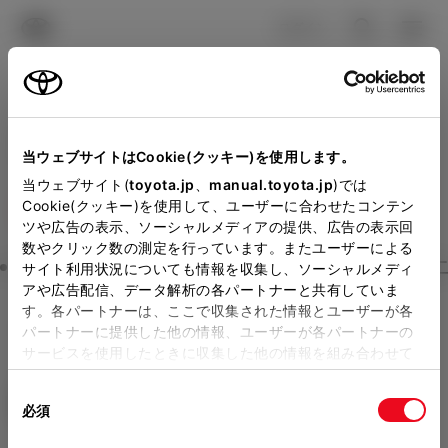
TOYOTA
検索
メニュ
ログイン
ラインアップ
オーナーサポート
トピックス
見積りシミュレーション
Close
当ウェブサイトはCookie(クッキー)を使用します。
大阪トヨタSouthの見積り
メーカー参考価格を表示しています。
販売店を
当ウェブサイト(
toyota.jp
、
manual.toyota.jp
)では
Cookie(クッキー)を使用して、ユーザーに合わせたコンテン
選択する
とお店の価格を表示します。
を確認
ツや広告の表示、ソーシャルメディアの提供、広告の表示回
数やクリック数の測定を行っています。またユーザーによる
Step3 オプションを選ぶ カラー
サイト利用状況についても情報を収集し、ソーシャルメディ
販売店の見積りを確認するため
アや広告配信、データ解析の各パートナーと共有していま
す。各パートナーは、ここで収集された情報とユーザーが各
には「TOYOTAアカウント」新
シエンタ
HYBRID G 5人乗り
パートナーに提供した他の情報、ユーザーが各パートナーの
規登録もしくはログインが必要
サービスを使用したときに収集した他の情報を組み合わせて
ハイブリッド CVT E-Four 5名
使用することがあります。当ウェブサイトの使用を続行する
になります。
同
とCookie(クッキー)に同意したこととなります。
エクステリア
インテリア
必須
販売店を選択すると以下の情報
意
の
「すべてのCookieを許可」をクリックすることで、お客様の