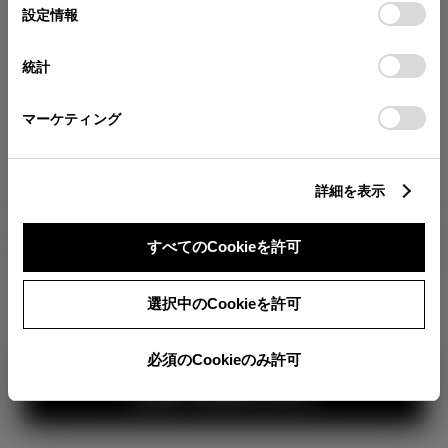
が確認できます。
選
デバイスにすべてのCookie(クッキー)が保存されることに同
設定情報
択
意したことになります。Cookie(クッキー)のオプトアウト、
分割払いの価格
設定の変更、同意を撤回したりするにあたっては、当社の
統計
税金・諸費用の詳細
「
Cookie（クッキー）情報の取り扱いについて
」をご覧くだ
取付費を含む販売店オプション価格
さい。
マーケティング
ログイン
詳細を表示
3,048,100
車両本体
すべてのCookieを許可
円
TOYOTAアカウント新規登録
+オプション価格
選択中のCookieを許可
選択したオプションを見る
カラー
必須のCookieのみ許可
見積り結果を見る
ボディカラー
3
1
2