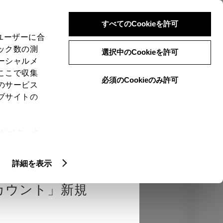
検索
メニュー
ログイン
すべてのCookieを許可
、ユーザーに合
ック数の測
選択中のCookieを許可
ーシャルメ
ここで収集
必須のCookieのみ許可
のサービス
売店を選択する
とお店の価格を表
ブサイトの
Close
ie(クッキ
、設定の変
エクステリア
インテリア
機能
扱いについ
詳細を表示
カウント」新規
カラー
ボディカラー