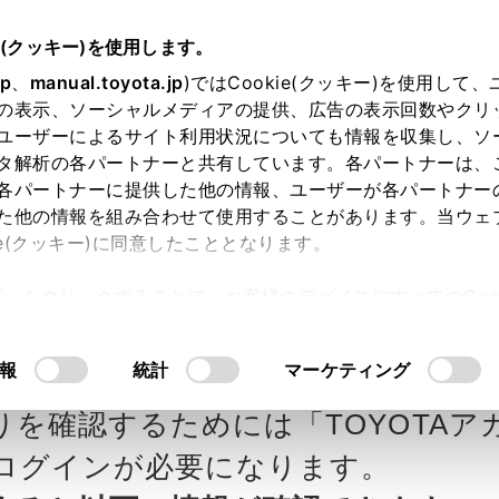
e(クッキー)を使用します。
jp
、
manual.toyota.jp
)ではCookie(クッキー)を使用して
の表示、ソーシャルメディアの提供、広告の表示回数やクリ
ユーザーによるサイト利用状況についても情報を収集し、ソ
タ解析の各パートナーと共有しています。各パートナーは、
各パートナーに提供した他の情報、ユーザーが各パートナー
カー参考価格を表示しています。
販
た他の情報を組み合わせて使用することがあります。当ウェ
ie(クッキー)に同意したこととなります。
ます。
許可」をクリックすることで、お客様のデバイスにすべてのCook
意したことになります。Cookie(クッキー)のオプトアウト
Southの見積りを確認
Step3 オプションを選ぶ カラー
るにあたっては、当社の「
Cookie（クッキー）情報の取り
報
統計
マーケティング
 Z
りを確認するためには「TOYOTAア
エクステリア
インテリア
ログインが必要になります。