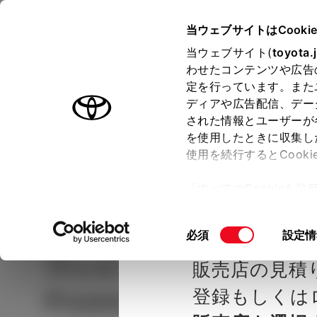
TOYOTA
当ウェブサイトはCooki
当ウェブサイト(
toyota.
わせたコンテンツや広告
ラインアップ
オーナーサポート
トピックス
定を行っています。また
ディアや広告配信、デー
された情報とユーザーが
見積りシミュレーシ
メー
を使用したときに収集し
使用を続行するとCook
示し
ョン
「すべてのCookieを
ー)が保存されることに同
種を選ぶ
Step2 グレードを選ぶ
大阪トヨタ
更、同意を撤回したりす
同
必須
設定情
て
」をご覧ください。
意
ヴェルファイア
HYBRID
販売店の見積
の
選
登録もしくは
Premier 7人乗り
択