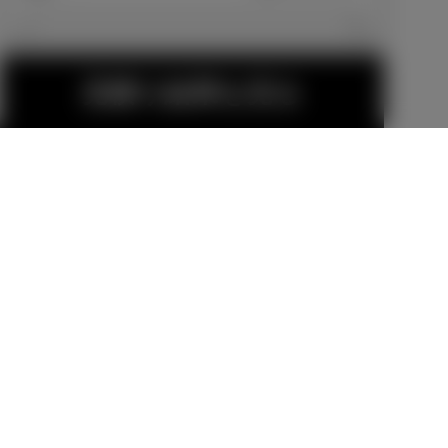
エクステリア
見積り結果を見る
225/65R17タ
イヤ＆17×6 1/
スペアタイヤ
2Jアルミホイ
メーカーオプショ
（応急用T165/
ール（シルバ
ン
80D17）
メーカーオプショ
ーメタリック
ン
-110,000
円
塗装）
25,300
円