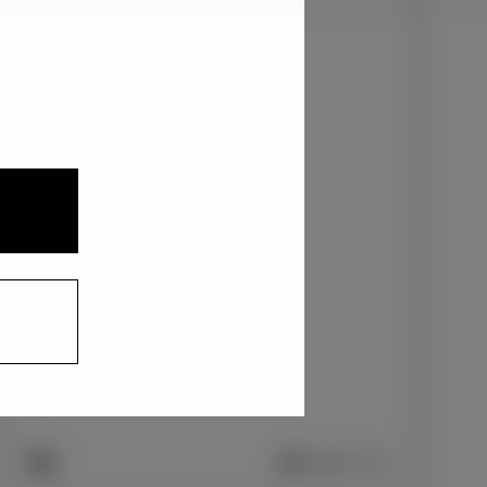
2
3
1
ニュートラルブラック〈229〉
+0
円
インテリアカラー
2
1
プレミアムナッパ本革/ブラック
+0
円
車両画像に反映