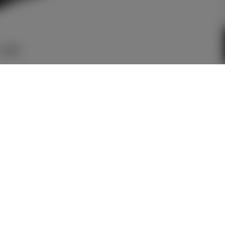
360°
メーカー参考価格を表示して
います。
販売店を選択する
とお店の価
格を表示します。