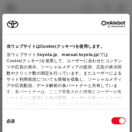
TOYOTA
検索
メニュ
ログイン
ラインアップ
オーナーサポート
トピックス
見積りシミュレーション
Close
当ウェブサイトはCookie(クッキー)を使用します。
大阪トヨタSouthの見積り
メーカー参考価格を表示しています。
販売店を
当ウェブサイト(
toyota.jp
、
manual.toyota.jp
)では
Cookie(クッキー)を使用して、ユーザーに合わせたコンテン
選択する
とお店の価格を表示します。
を確認
ツや広告の表示、ソーシャルメディアの提供、広告の表示回
数やクリック数の測定を行っています。またユーザーによる
Step3 オプションを選ぶ カラー
サイト利用状況についても情報を収集し、ソーシャルメディ
販売店の見積りを確認するため
アや広告配信、データ解析の各パートナーと共有していま
す。各パートナーは、ここで収集された情報とユーザーが各
には「TOYOTAアカウント」新
ヤリス
X
パートナーに提供した他の情報、ユーザーが各パートナーの
規登録もしくはログインが必要
サービスを使用したときに収集した他の情報を組み合わせて
ガソリン1.0L CVT 2WD 5名
使用することがあります。当ウェブサイトの使用を続行する
になります。
同
とCookie(クッキー)に同意したこととなります。
エクステリア
インテリア
必須
販売店を選択すると以下の情報
意
の
「すべてのCookieを許可」をクリックすることで、お客様の