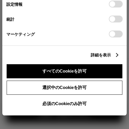
が確認できます。
選
デバイスにすべてのCookie(クッキー)が保存されることに同
設定情報
択
意したことになります。Cookie(クッキー)のオプトアウト、
分割払いの価格
設定の変更、同意を撤回したりするにあたっては、当社の
統計
税金・諸費用の詳細
「
Cookie（クッキー）情報の取り扱いについて
」をご覧くだ
取付費を含む販売店オプション価格
さい。
マーケティング
ログイン
詳細を表示
1,697,300
車両本体
すべてのCookieを許可
円
TOYOTAアカウント新規登録
+オプション価格
選択中のCookieを許可
選択したオプションを見る
カラー
必須のCookieのみ許可
見積り結果を見る
ボディカラー
2
3
1