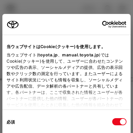
TOYOTA
検索
メニュ
ログイン
ラインアップ
オーナーサポート
トピックス
見積りシミュレーション
Close
当ウェブサイトはCookie(クッキー)を使用します。
大阪トヨタSouthの見積り
メーカー参考価格を表示しています。
販売店を
当ウェブサイト(
toyota.jp
、
manual.toyota.jp
)では
Cookie(クッキー)を使用して、ユーザーに合わせたコンテン
選択する
とお店の価格を表示します。
を確認
ツや広告の表示、ソーシャルメディアの提供、広告の表示回
数やクリック数の測定を行っています。またユーザーによる
Step3 オプションを選ぶ カラー
サイト利用状況についても情報を収集し、ソーシャルメディ
販売店の見積りを確認するため
アや広告配信、データ解析の各パートナーと共有していま
す。各パートナーは、ここで収集された情報とユーザーが各
には「TOYOTAアカウント」新
ヤリス
Z
パートナーに提供した他の情報、ユーザーが各パートナーの
規登録もしくはログインが必要
サービスを使用したときに収集した他の情報を組み合わせて
ガソリン1.5L CVT 2WD 5名
使用することがあります。当ウェブサイトの使用を続行する
になります。
同
とCookie(クッキー)に同意したこととなります。
エクステリア
インテリア
必須
販売店を選択すると以下の情報
意
の
「すべてのCookieを許可」をクリックすることで、お客様の