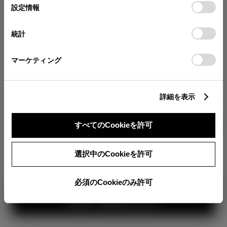
が確認できます。
選
デバイスにすべてのCookie(クッキー)が保存されることに同
設定情報
択
意したことになります。Cookie(クッキー)のオプトアウト、
分割払いの価格
設定の変更、同意を撤回したりするにあたっては、当社の
統計
税金・諸費用の詳細
「
Cookie（クッキー）情報の取り扱いについて
」をご覧くだ
取付費を含む販売店オプション価格
さい。
マーケティング
ログイン
詳細を表示
2,334,200
車両本体
すべてのCookieを許可
円
TOYOTAアカウント新規登録
+オプション価格
選択中のCookieを許可
選択したオプションを見る
カラー
必須のCookieのみ許可
見積り結果を見る
ボディカラー
2
3
1