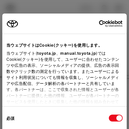
TOYOTA
検索
メニュ
ログイン
ラインアップ
オーナーサポート
トピックス
見積りシミュレーション
Close
当ウェブサイトはCookie(クッキー)を使用します。
大阪トヨタSouthの見積り
メーカー参考価格を表示しています。
販売店を
当ウェブサイト(
toyota.jp
、
manual.toyota.jp
)では
Cookie(クッキー)を使用して、ユーザーに合わせたコンテン
選択する
とお店の価格を表示します。
を確認
ツや広告の表示、ソーシャルメディアの提供、広告の表示回
数やクリック数の測定を行っています。またユーザーによる
Step3 オプションを選ぶ カラー
サイト利用状況についても情報を収集し、ソーシャルメディ
販売店の見積りを確認するため
アや広告配信、データ解析の各パートナーと共有していま
す。各パートナーは、ここで収集された情報とユーザーが各
には「TOYOTAアカウント」新
bZ4X
Z
パートナーに提供した他の情報、ユーザーが各パートナーの
規登録もしくはログインが必要
サービスを使用したときに収集した他の情報を組み合わせて
BEVシステム 4WD 5名
使用することがあります。当ウェブサイトの使用を続行する
になります。
同
とCookie(クッキー)に同意したこととなります。
エクステリア
インテリア
必須
販売店を選択すると以下の情報
意
3Dで確認
の
「すべてのCookieを許可」をクリックすることで、お客様の