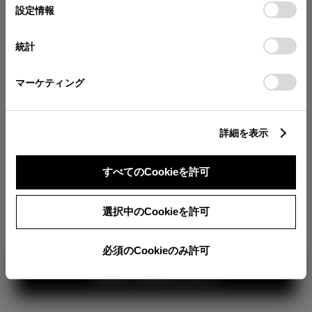
が確認できます。
選
デバイスにすべてのCookie(クッキー)が保存されることに同
設定情報
択
意したことになります。Cookie(クッキー)のオプトアウト、
分割払いの価格
設定の変更、同意を撤回したりするにあたっては、当社の
統計
税金・諸費用の詳細
「
Cookie（クッキー）情報の取り扱いについて
」をご覧くだ
取付費を含む販売店オプション価格
さい。
マーケティング
ログイン
詳細を表示
6,077,000
車両本体
すべてのCookieを許可
円
TOYOTAアカウント新規登録
+オプション価格
360°
選択中のCookieを許可
選択したオプションを見る
カラー
必須のCookieのみ許可
見積り結果を見る
ボディカラー
2
1
3