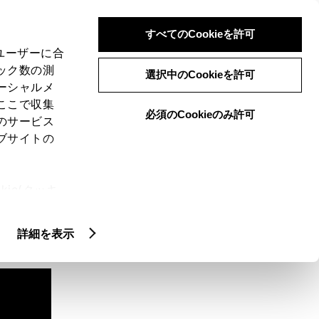
検索
メニュー
ログイン
すべてのCookieを許可
、ユーザーに合
ック数の測
選択中のCookieを許可
ーシャルメ
ここで収集
必須のCookieのみ許可
のサービス
ブサイトの
ie(クッキ
、設定の変
扱いについ
詳細を表示