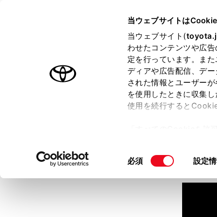
TOYOTA
当ウェブサイトはCooki
当ウェブサイト(
toyota.
わせたコンテンツや広告
ラインアップ
オーナーサポート
トピックス
定を行っています。また
ディアや広告配信、デー
された情報とユーザーが
見積りシミュレーション
を使用したときに収集し
使用を続行するとCook
見積りシミュレーションのデ
「すべてのCookieを
詳しくは販売店までお問合せ
ー)が保存されることに同
更、同意を撤回したりす
同
必須
設定情
て
」をご覧ください。
意
の
選
択