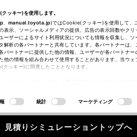
e(クッキー)を使用します。
jp
、
manual.toyota.jp
)ではCookie(クッキー)を使用して
の表示、ソーシャルメディアの提供、広告の表示回数やクリ
ユーザーによるサイト利用状況についても情報を収集し、ソ
タ解析の各パートナーと共有しています。各パートナーは、
各パートナーに提供した他の情報、ユーザーが各パートナー
た他の情報を組み合わせて使用することがあります。当ウェ
ie(クッキー)に同意したこととなります。
ータが正常に取得できませんでした。
許可」をクリックすることで、お客様のデバイスにすべてのCook
ください。
（2-7-4）
意したことになります。Cookie(クッキー)のオプトアウト
るにあたっては、当社の「
Cookie（クッキー）情報の取り
報
統計
マーケティング
見積りシミュレーショントップへ