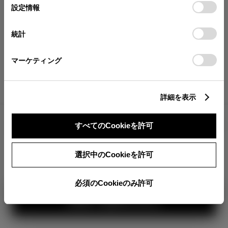
が確認できます。
選
デバイスにすべてのCookie(クッキー)が保存されることに同
設定情報
択
意したことになります。Cookie(クッキー)のオプトアウト、
分割払いの価格
設定の変更、同意を撤回したりするにあたっては、当社の
統計
税金・諸費用の詳細
「
Cookie（クッキー）情報の取り扱いについて
」をご覧くだ
取付費を含む販売店オプション価格
さい。
マーケティング
ログイン
詳細を表示
2,065,800
車両本体
すべてのCookieを許可
円
TOYOTAアカウント新規登録
+オプション価格
選択中のCookieを許可
選択したオプションを見る
カラー
必須のCookieのみ許可
見積り結果を見る
ボディカラー
3
1
2