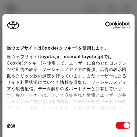
TOYOTA
検索
メニュ
ログイン
ラインアップ
オーナーサポート
トピックス
見積りシミュレーション
Close
当ウェブサイトはCookie(クッキー)を使用します。
神戸トヨペットの見積りを
メーカー参考価格を表示しています。
販売店を
当ウェブサイト(
toyota.jp
、
manual.toyota.jp
)では
Cookie(クッキー)を使用して、ユーザーに合わせたコンテン
選択する
とお店の価格を表示します。
確認
ツや広告の表示、ソーシャルメディアの提供、広告の表示回
数やクリック数の測定を行っています。またユーザーによる
Step3 オプションを選ぶ カラー
サイト利用状況についても情報を収集し、ソーシャルメディ
販売店の見積りを確認するため
アや広告配信、データ解析の各パートナーと共有していま
す。各パートナーは、ここで収集された情報とユーザーが各
には「TOYOTAアカウント」新
ルーミー
G-T
パートナーに提供した他の情報、ユーザーが各パートナーの
規登録もしくはログインが必要
サービスを使用したときに収集した他の情報を組み合わせて
ガソリン1.0L CVT 2WD 5名
使用することがあります。当ウェブサイトの使用を続行する
になります。
同
とCookie(クッキー)に同意したこととなります。
エクステリア
インテリア
必須
販売店を選択すると以下の情報
意
の
「すべてのCookieを許可」をクリックすることで、お客様の