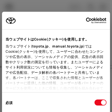
TOYOTA
検索
メニュ
ログイン
ラインアップ
オーナーサポート
トピックス
見積りシミュレーション
Close
当ウェブサイトはCookie(クッキー)を使用します。
神戸トヨペットの見積りを
メーカー参考価格を表示しています。
販売店を
当ウェブサイト(
toyota.jp
、
manual.toyota.jp
)では
Cookie(クッキー)を使用して、ユーザーに合わせたコンテン
選択する
とお店の価格を表示します。
確認
ツや広告の表示、ソーシャルメディアの提供、広告の表示回
数やクリック数の測定を行っています。またユーザーによる
Step3 オプションを選ぶ カラー
サイト利用状況についても情報を収集し、ソーシャルメディ
販売店の見積りを確認するため
アや広告配信、データ解析の各パートナーと共有していま
す。各パートナーは、ここで収集された情報とユーザーが各
には「TOYOTAアカウント」新
シエンタ
HYBRID X 7人乗り
パートナーに提供した他の情報、ユーザーが各パートナーの
規登録もしくはログインが必要
サービスを使用したときに収集した他の情報を組み合わせて
ハイブリッド CVT 2WD 7名
使用することがあります。当ウェブサイトの使用を続行する
になります。
同
とCookie(クッキー)に同意したこととなります。
エクステリア
インテリア
必須
販売店を選択すると以下の情報
意
の
「すべてのCookieを許可」をクリックすることで、お客様の