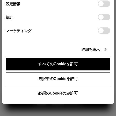
が確認できます。
選
デバイスにすべてのCookie(クッキー)が保存されることに同
設定情報
択
意したことになります。Cookie(クッキー)のオプトアウト、
分割払いの価格
設定の変更、同意を撤回したりするにあたっては、当社の
統計
税金・諸費用の詳細
「
Cookie（クッキー）情報の取り扱いについて
」をご覧くだ
取付費を含む販売店オプション価格
さい。
マーケティング
ログイン
詳細を表示
2,544,300
車両本体
すべてのCookieを許可
円
TOYOTAアカウント新規登録
+オプション価格
360°
選択中のCookieを許可
選択したオプションを見る
カラー
必須のCookieのみ許可
見積り結果を見る
ボディカラー
3
1
2