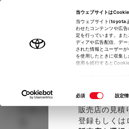
TOYOTA
当ウェブサイトはCooki
当ウェブサイト(
toyota.
わせたコンテンツや広告
ラインアップ
オーナーサポート
トピックス
定を行っています。また
ディアや広告配信、デー
された情報とユーザーが
見積りシミュレーシ
メー
を使用したときに収集し
使用を続行するとCook
示し
ョン
「すべてのCookieを
ー)が保存されることに同
種を選ぶ
Step2 グレードを選ぶ
神戸トヨ
更、同意を撤回したりす
同
必須
設定情
て
」をご覧ください。
意
シエンタ
HYBRID G 5
販売店の見積
の
選
登録もしくは
り
択