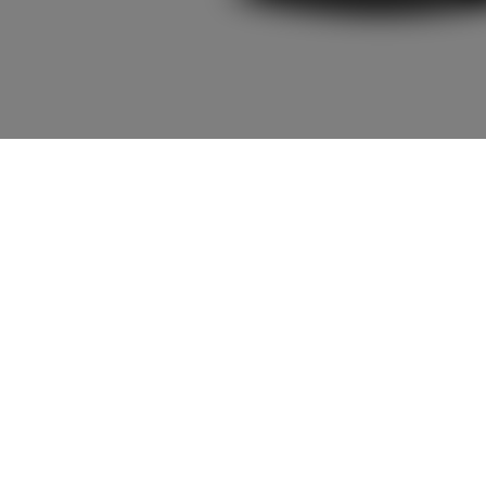
3,048,100
車両本体
+オプション価
円
格
車両本体価格
3,048,100
円
オプション価格
0
円
選択したオプションを見る