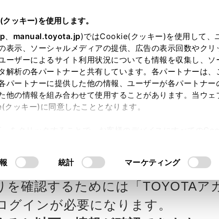
e(クッキー)を使用します。
jp
、
manual.toyota.jp
)ではCookie(クッキー)を使用して
の表示、ソーシャルメディアの提供、広告の表示回数やクリ
ユーザーによるサイト利用状況についても情報を収集し、ソ
タ解析の各パートナーと共有しています。各パートナーは、
各パートナーに提供した他の情報、ユーザーが各パートナー
カー参考価格を表示しています。
販
た他の情報を組み合わせて使用することがあります。当ウェ
ie(クッキー)に同意したこととなります。
ます。
許可」をクリックすることで、お客様のデバイスにすべてのCook
意したことになります。Cookie(クッキー)のオプトアウト
ペットの見積りを確認
Step3 オプションを選ぶ カラー
るにあたっては、当社の「
Cookie（クッキー）情報の取り
報
統計
マーケティング
人乗
りを確認するためには「TOYOTAア
エクステリア
インテリア
ログインが必要になります。