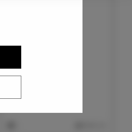
3
1
2
クリアベージュメタリック〈4Y3〉
+0
円
インテリアカラー
1
2
ファブリック/ブラック
+0
円
車両画像に反映