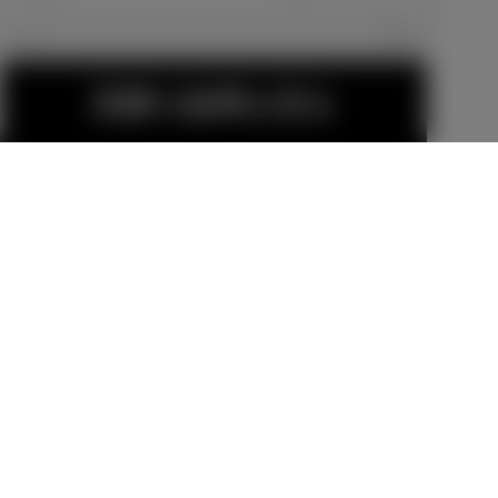
エクステリア
見積り結果を見る
15インチアル
15インチアル
ミホイールセ
ミホイールセ
ット MODEL
ット MODEL
販売店オプション
販売店オプション
LISTA TRINIT
LISTA TRINIT
70,400
円
70,400
円
ASⅡ
ASⅡ-Cross
MODELLISTA
フロントスポ