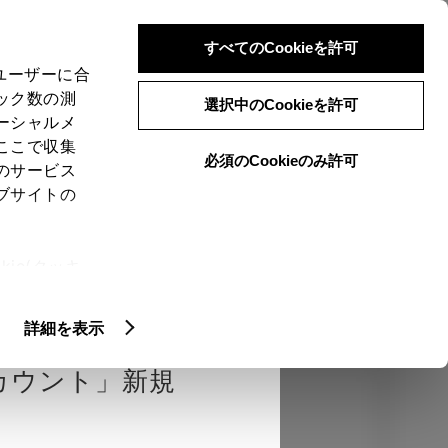
検索
メニュー
ログイン
すべてのCookieを許可
、ユーザーに合
ック数の測
選択中のCookieを許可
ーシャルメ
ここで収集
必須のCookieのみ許可
のサービス
売店を選択する
とお店の価格を表
ブサイトの
Close
ie(クッキ
、設定の変
エクステリア
インテリア
機能
扱いについ
詳細を表示
カウント」新規
カラー
ボディカラー