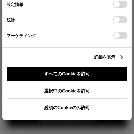
が確認できます。
選
デバイスにすべてのCookie(クッキー)が保存されることに同
設定情報
択
意したことになります。Cookie(クッキー)のオプトアウト、
分割払いの価格
設定の変更、同意を撤回したりするにあたっては、当社の
統計
税金・諸費用の詳細
「
Cookie（クッキー）情報の取り扱いについて
」をご覧くだ
取付費を含む販売店オプション価格
さい。
マーケティング
ログイン
詳細を表示
5,280,000
車両本体
すべてのCookieを許可
円
TOYOTAアカウント新規登録
+オプション価格
360°
選択中のCookieを許可
選択したオプションを見る
カラー
必須のCookieのみ許可
見積り結果を見る
ボディカラー
2
3
1