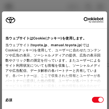
TOYOTA
検索
メニュ
ログイン
ラインアップ
オーナーサポート
トピックス
見積りシミュレーション
Close
当ウェブサイトはCookie(クッキー)を使用します。
トヨタユナイテッド奈良の
メーカー参考価格を表示しています。
販売店を
当ウェブサイト(
toyota.jp
、
manual.toyota.jp
)では
Cookie(クッキー)を使用して、ユーザーに合わせたコンテン
選択する
とお店の価格を表示します。
見積りを確認
ツや広告の表示、ソーシャルメディアの提供、広告の表示回
数やクリック数の測定を行っています。またユーザーによる
Step3 オプションを選ぶ カラー
サイト利用状況についても情報を収集し、ソーシャルメディ
販売店の見積りを確認するため
アや広告配信、データ解析の各パートナーと共有していま
す。各パートナーは、ここで収集された情報とユーザーが各
には「TOYOTAアカウント」新
ハリアー
Z Night Shade
パートナーに提供した他の情報、ユーザーが各パートナーの
規登録もしくはログインが必要
サービスを使用したときに収集した他の情報を組み合わせて
ハイブリッド CVT E-Four 5名
使用することがあります。当ウェブサイトの使用を続行する
になります。
同
とCookie(クッキー)に同意したこととなります。
エクステリア
インテリア
必須
販売店を選択すると以下の情報
意
の
「すべてのCookieを許可」をクリックすることで、お客様の