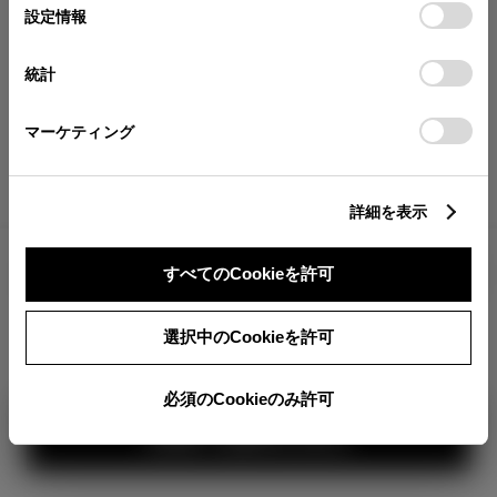
が確認できます。
選
デバイスにすべてのCookie(クッキー)が保存されることに同
設定情報
択
意したことになります。Cookie(クッキー)のオプトアウト、
分割払いの価格
設定の変更、同意を撤回したりするにあたっては、当社の
統計
税金・諸費用の詳細
「
Cookie（クッキー）情報の取り扱いについて
」をご覧くだ
取付費を含む販売店オプション価格
さい。
マーケティング
ログイン
詳細を表示
1,025,200
車両本体
すべてのCookieを許可
円
TOYOTAアカウント新規登録
+オプション価格
360°
選択中のCookieを許可
選択したオプションを見る
カラー
必須のCookieのみ許可
見積り結果を見る
ボディカラー
3
1
2