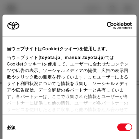
TOYOTA
検索
メニュ
ログイン
ラインアップ
オーナーサポート
トピックス
見積りシミュレーション
Close
当ウェブサイトはCookie(クッキー)を使用します。
奈良トヨペット/ネッツトヨ
メーカー参考価格を表示しています。
販売店を
当ウェブサイト(
toyota.jp
、
manual.toyota.jp
)では
Cookie(クッキー)を使用して、ユーザーに合わせたコンテン
選択する
とお店の価格を表示します。
タ奈良の見積りを確認
ツや広告の表示、ソーシャルメディアの提供、広告の表示回
数やクリック数の測定を行っています。またユーザーによる
Step3 オプションを選ぶ カラー
サイト利用状況についても情報を収集し、ソーシャルメディ
販売店の見積りを確認するため
アや広告配信、データ解析の各パートナーと共有していま
す。各パートナーは、ここで収集された情報とユーザーが各
には「TOYOTAアカウント」新
ピクシス エポック
L SA III
パートナーに提供した他の情報、ユーザーが各パートナーの
規登録もしくはログインが必要
サービスを使用したときに収集した他の情報を組み合わせて
ガソリン0.66L CVT 2WD 4名
使用することがあります。当ウェブサイトの使用を続行する
になります。
同
とCookie(クッキー)に同意したこととなります。
エクステリア
インテリア
必須
販売店を選択すると以下の情報
意
の
「すべてのCookieを許可」をクリックすることで、お客様の