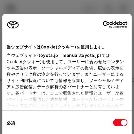
TOYOTA
検索
メニュ
ログイン
ラインアップ
オーナーサポート
トピックス
見積りシミュレーション
Close
当ウェブサイトはCookie(クッキー)を使用します。
和歌山トヨペットの見積り
メーカー参考価格を表示しています。
販売店を
当ウェブサイト(
toyota.jp
、
manual.toyota.jp
)では
Cookie(クッキー)を使用して、ユーザーに合わせたコンテン
選択する
とお店の価格を表示します。
を確認
ツや広告の表示、ソーシャルメディアの提供、広告の表示回
数やクリック数の測定を行っています。またユーザーによる
Step3 オプションを選ぶ カラー
サイト利用状況についても情報を収集し、ソーシャルメディ
販売店の見積りを確認するため
アや広告配信、データ解析の各パートナーと共有していま
す。各パートナーは、ここで収集された情報とユーザーが各
には「TOYOTAアカウント」新
ヤリス
X (6MT)
パートナーに提供した他の情報、ユーザーが各パートナーの
規登録もしくはログインが必要
サービスを使用したときに収集した他の情報を組み合わせて
ガソリン1.5L MT 2WD 5名
使用することがあります。当ウェブサイトの使用を続行する
になります。
同
とCookie(クッキー)に同意したこととなります。
エクステリア
インテリア
必須
販売店を選択すると以下の情報
意
の
「すべてのCookieを許可」をクリックすることで、お客様の