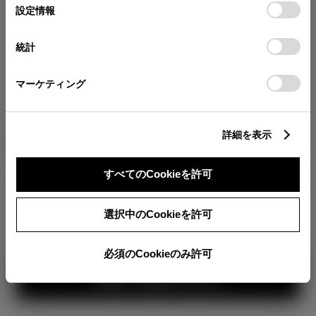
が確認できます。
選
デバイスにすべてのCookie(クッキー)が保存されることに同
設定情報
択
意したことになります。Cookie(クッキー)のオプトアウト、
分割払いの価格
設定の変更、同意を撤回したりするにあたっては、当社の
統計
税金・諸費用の詳細
「
Cookie（クッキー）情報の取り扱いについて
」をご覧くだ
取付費を含む販売店オプション価格
さい。
マーケティング
ログイン
詳細を表示
1,771,000
車両本体
すべてのCookieを許可
円
TOYOTAアカウント新規登録
+オプション価格
選択中のCookieを許可
選択したオプションを見る
カラー
必須のCookieのみ許可
見積り結果を見る
ボディカラー
2
3
1