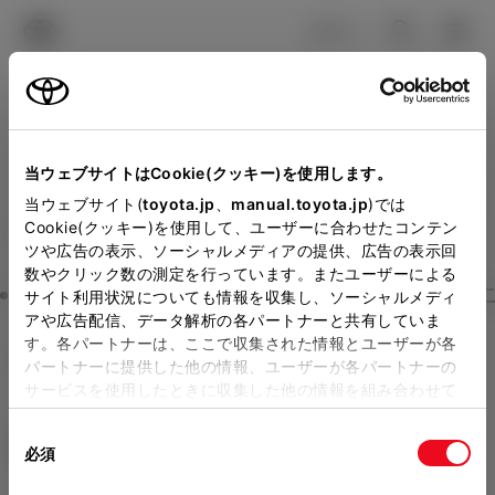
TOYOTA
検索
メニュ
ログイン
ラインアップ
オーナーサポート
トピックス
見積りシミュレーション
Close
当ウェブサイトはCookie(クッキー)を使用します。
鳥取トヨペットの見積りを
メーカー参考価格を表示しています。
販売店を
当ウェブサイト(
toyota.jp
、
manual.toyota.jp
)では
Cookie(クッキー)を使用して、ユーザーに合わせたコンテン
選択する
とお店の価格を表示します。
確認
ツや広告の表示、ソーシャルメディアの提供、広告の表示回
数やクリック数の測定を行っています。またユーザーによる
Step3 オプションを選ぶ カラー
サイト利用状況についても情報を収集し、ソーシャルメディ
販売店の見積りを確認するため
アや広告配信、データ解析の各パートナーと共有していま
す。各パートナーは、ここで収集された情報とユーザーが各
には「TOYOTAアカウント」新
RAV4
Z
パートナーに提供した他の情報、ユーザーが各パートナーの
規登録もしくはログインが必要
サービスを使用したときに収集した他の情報を組み合わせて
ハイブリッド CVT E-Four 5名
使用することがあります。当ウェブサイトの使用を続行する
になります。
同
とCookie(クッキー)に同意したこととなります。
エクステリア
インテリア
必須
販売店を選択すると以下の情報
意
の
「すべてのCookieを許可」をクリックすることで、お客様の