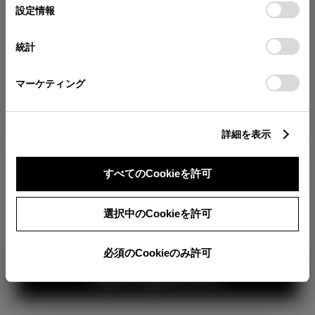
が確認できます。
選
デバイスにすべてのCookie(クッキー)が保存されることに同
設定情報
択
意したことになります。Cookie(クッキー)のオプトアウト、
分割払いの価格
設定の変更、同意を撤回したりするにあたっては、当社の
統計
税金・諸費用の詳細
「
Cookie（クッキー）情報の取り扱いについて
」をご覧くだ
取付費を含む販売店オプション価格
さい。
マーケティング
ログイン
詳細を表示
4,900,000
車両本体
すべてのCookieを許可
円
TOYOTAアカウント新規登録
+オプション価格
360°
選択中のCookieを許可
選択したオプションを見る
カラー
必須のCookieのみ許可
見積り結果を見る
ボディカラー
2
1
3