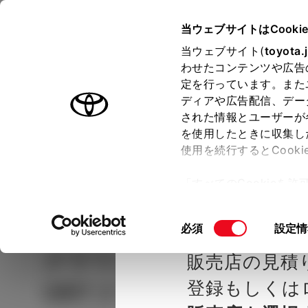
TOYOTA
当ウェブサイトはCooki
当ウェブサイト(
toyota.
わせたコンテンツや広告
ラインアップ
オーナーサポート
トピックス
定を行っています。また
ディアや広告配信、デー
された情報とユーザーが
見積りシミュレーシ
メー
を使用したときに収集し
使用を続行するとCook
示し
ョン
「すべてのCookieを
ー)が保存されることに同
種を選ぶ
Step2 グレードを選ぶ
島根トヨ
更、同意を撤回したりす
同
必須
設定情
て
」をご覧ください。
意
クラウン（スポーツ）
S
販売店の見積
の
選
登録もしくは
ORT Z THE 70th
択