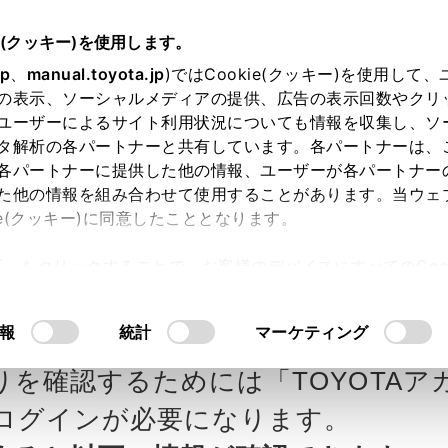
e(クッキー)を使用します。
jp
、
manual.toyota.jp
)ではCookie(クッキー)を使用して
の表示、ソーシャルメディアの提供、広告の表示回数やクリ
ユーザーによるサイト利用状況についても情報を収集し、ソ
タ解析の各パートナーと共有しています。各パートナーは、
各パートナーに提供した他の情報、ユーザーが各パートナー
カー参考価格を表示しています。
販
た他の情報を組み合わせて使用することがあります。当ウェ
ie(クッキー)に同意したこととなります。
ます。
許可」をクリックすることで、お客様のデバイスにすべてのCook
意したことになります。Cookie(クッキー)のオプトアウト
ペットの見積りを確認
Step3 オプションを選ぶ カラー
るにあたっては、当社の「
Cookie（クッキー）情報の取り
報
統計
マーケティング
P
りを確認するためには「TOYOTAア
エクステリア
インテリア
ログインが必要になります。