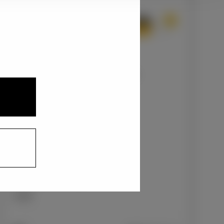
1
3
2
プレシャスメタル×ブラック〈M76〉
+55,000
円
インテリアカラー
1
本革/ブラックラスター
+0
円