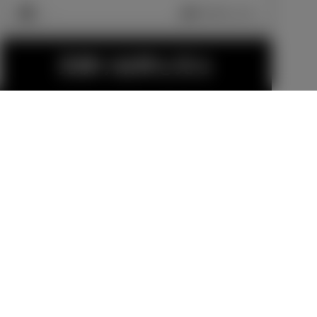
車両画像に反映
エクステリア
見積り結果を見る
225/45R21タ
21インチアル
イヤ＆21×8 1/
ミホイールセ
2Jアルミホイ
ット
メーカーオプショ
販売店オプション
ール（マット
ン
286,000
円
ブラック塗
-6,600
円
装）＆センタ
ーオーナメン
ト