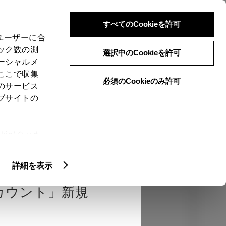
検索
メニュー
ログイン
すべてのCookieを許可
、ユーザーに合
ック数の測
選択中のCookieを許可
ーシャルメ
ここで収集
必須のCookieのみ許可
のサービス
売店を選択する
とお店の価格を表
ブサイトの
Close
ie(クッキ
、設定の変
エクステリア
インテリア
機能
扱いについ
詳細を表示
カウント」新規
カラー
ボディカラー