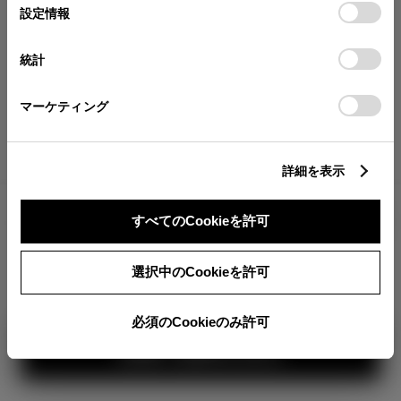
が確認できます。
選
デバイスにすべてのCookie(クッキー)が保存されることに同
設定情報
択
意したことになります。Cookie(クッキー)のオプトアウト、
分割払いの価格
設定の変更、同意を撤回したりするにあたっては、当社の
統計
税金・諸費用の詳細
「
Cookie（クッキー）情報の取り扱いについて
」をご覧くだ
取付費を含む販売店オプション価格
さい。
マーケティング
ログイン
詳細を表示
1,320,000
車両本体
すべてのCookieを許可
円
TOYOTAアカウント新規登録
+オプション価格
360°
選択中のCookieを許可
選択したオプションを見る
カラー
必須のCookieのみ許可
見積り結果を見る
ボディカラー
3
1
2