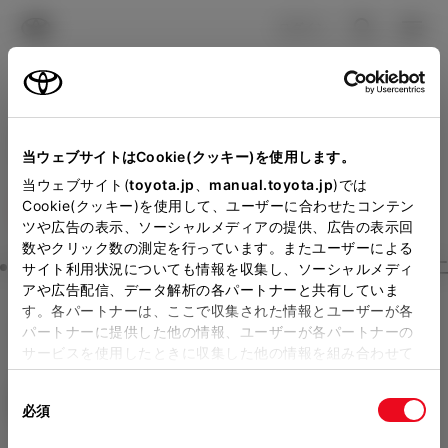
TOYOTA
検索
メニュ
ログイン
ラインアップ
オーナーサポート
トピックス
見積りシミュレーション
Close
当ウェブサイトはCookie(クッキー)を使用します。
島根トヨペットの見積りを
メーカー参考価格を表示しています。
販売店を
当ウェブサイト(
toyota.jp
、
manual.toyota.jp
)では
Cookie(クッキー)を使用して、ユーザーに合わせたコンテン
選択する
とお店の価格を表示します。
確認
ツや広告の表示、ソーシャルメディアの提供、広告の表示回
数やクリック数の測定を行っています。またユーザーによる
Step3 オプションを選ぶ カラー
サイト利用状況についても情報を収集し、ソーシャルメディ
販売店の見積りを確認するため
アや広告配信、データ解析の各パートナーと共有していま
す。各パートナーは、ここで収集された情報とユーザーが各
には「TOYOTAアカウント」新
ピクシス エポック
G SA III
パートナーに提供した他の情報、ユーザーが各パートナーの
規登録もしくはログインが必要
サービスを使用したときに収集した他の情報を組み合わせて
ガソリン0.66L CVT 2WD 4名
使用することがあります。当ウェブサイトの使用を続行する
になります。
同
とCookie(クッキー)に同意したこととなります。
エクステリア
インテリア
必須
販売店を選択すると以下の情報
意
の
「すべてのCookieを許可」をクリックすることで、お客様の