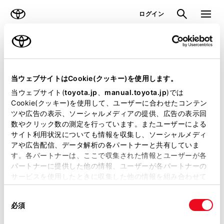
TOYOTA
検索
メニュ
ログイン
ラインアップ
オーナーサポート
トピックス
見積りシミュレーション
当ウェブサイトはCookie(クッキー)を使用します。
当ウェブサイト(
toyota.jp
、
manual.toyota.jp
)では
見積りシミュレーションのデータが
Cookie(クッキー)を使用して、ユーザーに合わせたコンテン
ツや広告の表示、ソーシャルメディアの提供、広告の表示回
正常に取得できませんでした。
数やクリック数の測定を行っています。またユーザーによる
詳しくは販売店までお問合せくださ
サイト利用状況についても情報を収集し、ソーシャルメディ
アや広告配信、データ解析の各パートナーと共有していま
い。
す。各パートナーは、ここで収集された情報とユーザーが各
パートナーに提供した他の情報、ユーザーが各パートナーの
（2-7-4）
サービスを使用したときに収集した他の情報を組み合わせて
使用することがあります。当ウェブサイトの使用を続行する
同
とCookie(クッキー)に同意したこととなります。
必須
意
の
「すべてのCookieを許可」をクリックすることで、お客様の