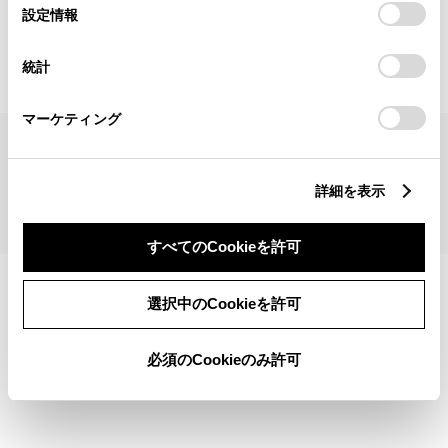
見積りシミュレーショントップへ
選
デバイスにすべてのCookie(クッキー)が保存されることに同
設定情報
択
意したことになります。Cookie(クッキー)のオプトアウト、
設定の変更、同意を撤回したりするにあたっては、当社の
統計
「
Cookie（クッキー）情報の取り扱いについて
」をご覧くだ
さい。
マーケティング
サイトマップ
サイト利用について
個人情報の取扱いについて
TOYOTAアカウント利用規約
反社会的勢力に対する基本方針
企業情報
リコール情報
詳細を表示
©1995-2026 TOYOTA MOTOR CORPORATION. ALL RIGHTS RESERVED.
すべてのCookieを許可
選択中のCookieを許可
必須のCookieのみ許可