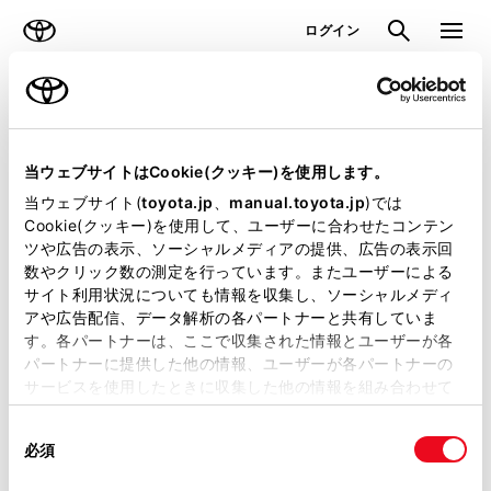
TOYOTA
検索
メニュ
ログイン
ラインアップ
オーナーサポート
トピックス
見積りシミュレーション
当ウェブサイトはCookie(クッキー)を使用します。
当ウェブサイト(
toyota.jp
、
manual.toyota.jp
)では
見積りシミュレーションのデータが
Cookie(クッキー)を使用して、ユーザーに合わせたコンテン
ツや広告の表示、ソーシャルメディアの提供、広告の表示回
正常に取得できませんでした。
数やクリック数の測定を行っています。またユーザーによる
詳しくは販売店までお問合せくださ
サイト利用状況についても情報を収集し、ソーシャルメディ
アや広告配信、データ解析の各パートナーと共有していま
い。
す。各パートナーは、ここで収集された情報とユーザーが各
パートナーに提供した他の情報、ユーザーが各パートナーの
（2-7-4）
サービスを使用したときに収集した他の情報を組み合わせて
使用することがあります。当ウェブサイトの使用を続行する
同
とCookie(クッキー)に同意したこととなります。
必須
意
の
「すべてのCookieを許可」をクリックすることで、お客様の