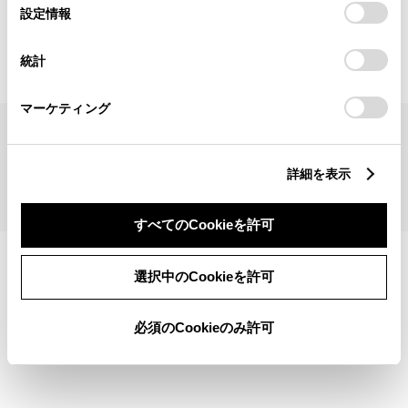
見積りシミュレーショントップへ
選
デバイスにすべてのCookie(クッキー)が保存されることに同
設定情報
択
意したことになります。Cookie(クッキー)のオプトアウト、
設定の変更、同意を撤回したりするにあたっては、当社の
統計
「
Cookie（クッキー）情報の取り扱いについて
」をご覧くだ
さい。
マーケティング
サイトマップ
サイト利用について
個人情報の取扱いについて
TOYOTAアカウント利用規約
反社会的勢力に対する基本方針
企業情報
リコール情報
詳細を表示
©1995-2026 TOYOTA MOTOR CORPORATION. ALL RIGHTS RESERVED.
すべてのCookieを許可
選択中のCookieを許可
必須のCookieのみ許可