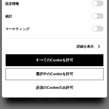
が確認できます。
選
デバイスにすべてのCookie(クッキー)が保存されることに同
設定情報
択
意したことになります。Cookie(クッキー)のオプトアウト、
分割払いの価格
設定の変更、同意を撤回したりするにあたっては、当社の
統計
税金・諸費用の詳細
「
Cookie（クッキー）情報の取り扱いについて
」をご覧くだ
取付費を含む販売店オプション価格
さい。
マーケティング
ログイン
詳細を表示
5,713,000
車両本体
すべてのCookieを許可
円
TOYOTAアカウント新規登録
+オプション価格
360°
選択中のCookieを許可
選択したオプションを見る
カラー
必須のCookieのみ許可
見積り結果を見る
ボディカラー
2
1
3