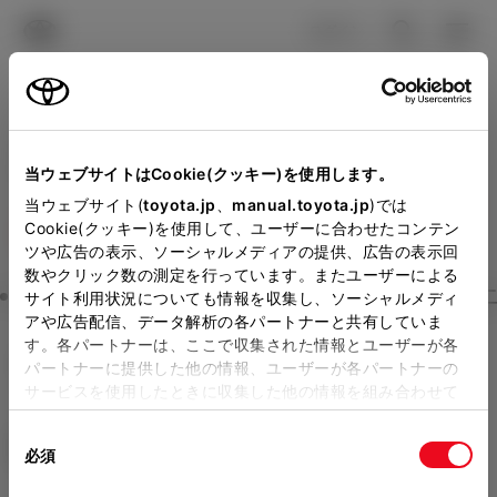
TOYOTA
検索
メニュ
ログイン
ラインアップ
オーナーサポート
トピックス
見積りシミュレーション
Close
当ウェブサイトはCookie(クッキー)を使用します。
熊本トヨペットの見積りを
メーカー参考価格を表示しています。
販売店を
当ウェブサイト(
toyota.jp
、
manual.toyota.jp
)では
Cookie(クッキー)を使用して、ユーザーに合わせたコンテン
選択する
とお店の価格を表示します。
確認
ツや広告の表示、ソーシャルメディアの提供、広告の表示回
数やクリック数の測定を行っています。またユーザーによる
Step3 オプションを選ぶ カラー
サイト利用状況についても情報を収集し、ソーシャルメディ
販売店の見積りを確認するため
アや広告配信、データ解析の各パートナーと共有していま
す。各パートナーは、ここで収集された情報とユーザーが各
には「TOYOTAアカウント」新
GRカローラ
RZ (6MT)
パートナーに提供した他の情報、ユーザーが各パートナーの
規登録もしくはログインが必要
サービスを使用したときに収集した他の情報を組み合わせて
ガソリン1.6L MT 4WD 5名
使用することがあります。当ウェブサイトの使用を続行する
になります。
同
とCookie(クッキー)に同意したこととなります。
エクステリア
インテリア
必須
販売店を選択すると以下の情報
意
の
「すべてのCookieを許可」をクリックすることで、お客様の