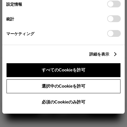
が確認できます。
選
デバイスにすべてのCookie(クッキー)が保存されることに同
設定情報
択
意したことになります。Cookie(クッキー)のオプトアウト、
分割払いの価格
設定の変更、同意を撤回したりするにあたっては、当社の
統計
税金・諸費用の詳細
「
Cookie（クッキー）情報の取り扱いについて
」をご覧くだ
取付費を含む販売店オプション価格
さい。
マーケティング
ログイン
詳細を表示
2,118,600
車両本体
すべてのCookieを許可
円
TOYOTAアカウント新規登録
+オプション価格
選択中のCookieを許可
選択したオプションを見る
カラー
必須のCookieのみ許可
見積り結果を見る
ボディカラー
3
1
2