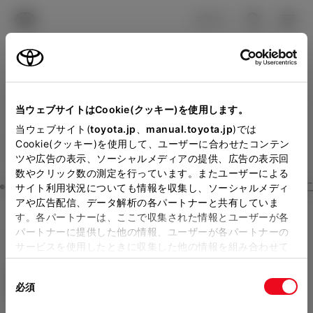
TOYOTA
検索
メニュ
ログイン
ラインアップ
オーナーサポート
トピックス
見積りシミュレーション
Close
当ウェブサイトはCookie(クッキー)を使用します。
熊本トヨペットの見積りを
メーカー参考価格を表示しています。
販売店を
当ウェブサイト(
toyota.jp
、
manual.toyota.jp
)では
Cookie(クッキー)を使用して、ユーザーに合わせたコンテン
選択する
とお店の価格を表示します。
確認
ツや広告の表示、ソーシャルメディアの提供、広告の表示回
数やクリック数の測定を行っています。またユーザーによる
Step3 オプションを選ぶ カラー
サイト利用状況についても情報を収集し、ソーシャルメディ
販売店の見積りを確認するため
アや広告配信、データ解析の各パートナーと共有していま
す。各パートナーは、ここで収集された情報とユーザーが各
には「TOYOTAアカウント」新
ルーミー
カスタムG
パートナーに提供した他の情報、ユーザーが各パートナーの
規登録もしくはログインが必要
サービスを使用したときに収集した他の情報を組み合わせて
ガソリン1.0L CVT 2WD 5名
使用することがあります。当ウェブサイトの使用を続行する
になります。
同
とCookie(クッキー)に同意したこととなります。
エクステリア
インテリア
必須
販売店を選択すると以下の情報
意
の
「すべてのCookieを許可」をクリックすることで、お客様の