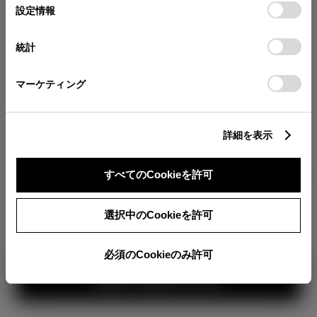
が確認できます。
選
デバイスにすべてのCookie(クッキー)が保存されることに同
設定情報
択
意したことになります。Cookie(クッキー)のオプトアウト、
分割払いの価格
設定の変更、同意を撤回したりするにあたっては、当社の
統計
税金・諸費用の詳細
「
Cookie（クッキー）情報の取り扱いについて
」をご覧くだ
取付費を含む販売店オプション価格
さい。
マーケティング
ログイン
詳細を表示
4,380,200
車両本体
すべてのCookieを許可
円
TOYOTAアカウント新規登録
+オプション価格
360°
選択中のCookieを許可
選択したオプションを見る
カラー
必須のCookieのみ許可
見積り結果を見る
ボディカラー
2
3
1