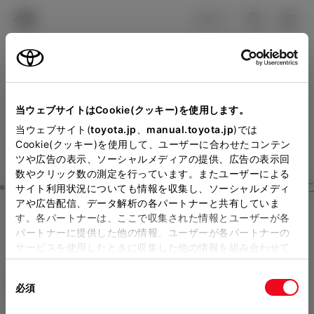
TOYOTA
検索
メニュ
ログイン
ラインアップ
オーナーサポート
トピックス
見積りシミュレーション
Close
当ウェブサイトはCookie(クッキー)を使用します。
熊本トヨペットの見積りを
メーカー参考価格を表示しています。
販売店を
当ウェブサイト(
toyota.jp
、
manual.toyota.jp
)では
Cookie(クッキー)を使用して、ユーザーに合わせたコンテン
選択する
とお店の価格を表示します。
確認
ツや広告の表示、ソーシャルメディアの提供、広告の表示回
数やクリック数の測定を行っています。またユーザーによる
Step3 オプションを選ぶ カラー
サイト利用状況についても情報を収集し、ソーシャルメディ
販売店の見積りを確認するため
アや広告配信、データ解析の各パートナーと共有していま
す。各パートナーは、ここで収集された情報とユーザーが各
には「TOYOTAアカウント」新
ヴォクシー
S-Z 7人乗り
パートナーに提供した他の情報、ユーザーが各パートナーの
規登録もしくはログインが必要
サービスを使用したときに収集した他の情報を組み合わせて
ハイブリッド CVT E-Four 7名
使用することがあります。当ウェブサイトの使用を続行する
になります。
同
とCookie(クッキー)に同意したこととなります。
エクステリア
インテリア
必須
販売店を選択すると以下の情報
意
の
「すべてのCookieを許可」をクリックすることで、お客様の