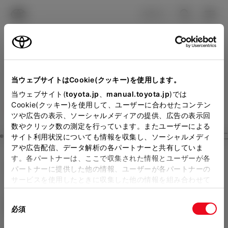
TOYOTA
検索
メニュ
ログイン
ラインアップ
オーナーサポート
トピックス
見積りシミュレーション
Close
当ウェブサイトはCookie(クッキー)を使用します。
トヨタカローラ苫小牧の見
メーカー参考価格を表示しています。
販売店を
当ウェブサイト(
toyota.jp
、
manual.toyota.jp
)では
Cookie(クッキー)を使用して、ユーザーに合わせたコンテン
選択する
とお店の価格を表示します。
積りを確認
ツや広告の表示、ソーシャルメディアの提供、広告の表示回
数やクリック数の測定を行っています。またユーザーによる
Step3 オプションを選ぶ カラー
サイト利用状況についても情報を収集し、ソーシャルメディ
販売店の見積りを確認するため
アや広告配信、データ解析の各パートナーと共有していま
す。各パートナーは、ここで収集された情報とユーザーが各
には「TOYOTAアカウント」新
bZ4X Touring
Z
パートナーに提供した他の情報、ユーザーが各パートナーの
規登録もしくはログインが必要
サービスを使用したときに収集した他の情報を組み合わせて
BEVシステム 4WD 5名
使用することがあります。当ウェブサイトの使用を続行する
になります。
同
とCookie(クッキー)に同意したこととなります。
エクステリア
インテリア
必須
販売店を選択すると以下の情報
意
の
「すべてのCookieを許可」をクリックすることで、お客様の