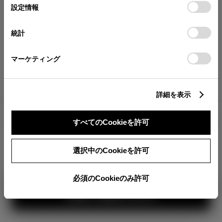
が確認できます。
選
デバイスにすべてのCookie(クッキー)が保存されることに同
設定情報
択
意したことになります。Cookie(クッキー)のオプトアウト、
分割払いの価格
設定の変更、同意を撤回したりするにあたっては、当社の
統計
税金・諸費用の詳細
「
Cookie（クッキー）情報の取り扱いについて
」をご覧くだ
取付費を含む販売店オプション価格
さい。
マーケティング
ログイン
詳細を表示
6,400,000
車両本体
すべてのCookieを許可
円
TOYOTAアカウント新規登録
+オプション価格
360°
選択中のCookieを許可
選択したオプションを見る
カラー
必須のCookieのみ許可
見積り結果を見る
ボディカラー
1
2
3